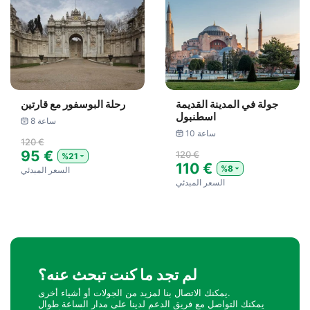
جولة في المدينة القديمة
رحلة البوسفور مع قارتين
اسطنبول
8 ساعة
10 ساعة
120 €
95 €
120 €
%21
110 €
%8
السعر المبدئي
السعر المبدئي
لم تجد ما كنت تبحث عنه؟
يمكنك الاتصال بنا لمزيد من الجولات أو أشياء أخرى.
يمكنك التواصل مع فريق الدعم لدينا على مدار الساعة طوال