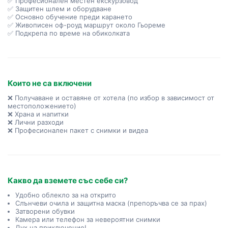
✅ Професионален местен екскурзовод
✅ Защитен шлем и оборудване
✅ Основно обучение преди карането
✅ Живописен оф-роуд маршрут около Гьореме
✅ Подкрепа по време на обиколката
Които не са включени
❌ Получаване и оставяне от хотела (по избор в зависимост от
местоположението)
❌ Храна и напитки
❌ Лични разходи
❌ Професионален пакет с снимки и видеа
Какво да вземете със себе си?
Удобно облекло за на открито
Слънчеви очила и защитна маска (препоръчва се за прах)
Затворени обувки
Камера или телефон за невероятни снимки
Дух на приключение!