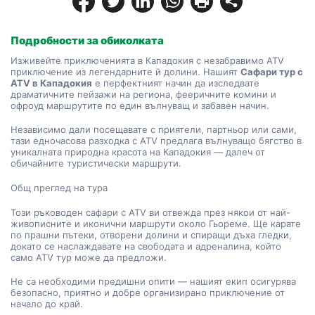
Подробности за обиколката
Изживейте приключенията в Кападокия с незабравимо ATV 
приключение из легендарните й долини. Нашият 
Сафари тур с 
ATV в Кападокия
 е перфектният начин да изследвате 
драматичните пейзажи на региона, фееричните комини и 
офроуд маршрутите по един вълнуващ и забавен начин.
Независимо дали посещавате с приятели, партньор или сами, 
тази едночасова разходка с ATV предлага вълнуващо бягство в 
уникалната природна красота на Кападокия — далеч от 
обичайните туристически маршрути.
Общ преглед на тура
Този ръководен сафари с ATV ви отвежда през някои от най-
живописните и иконични маршрути около Гьореме. Ще карате 
по прашни пътеки, отворени долини и спиращи дъха гледки, 
докато се наслаждавате на свободата и адреналина, който 
само ATV тур може да предложи.
Не са необходими предишни опити — нашият екип осигурява 
безопасно, приятно и добре организирано приключение от 
начало до край.