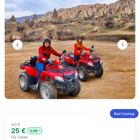
Бестселър
40 €
25 €
%38
На човек