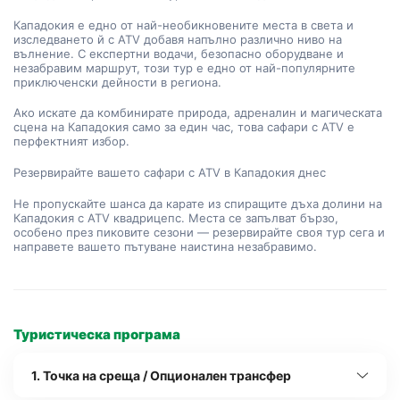
Кападокия е едно от най-необикновените места в света и 
изследването й с ATV добавя напълно различно ниво на 
вълнение. С експертни водачи, безопасно оборудване и 
незабравим маршрут, този тур е едно от най-популярните 
приключенски дейности в региона.
Ако искате да комбинирате природа, адреналин и магическата 
сцена на Кападокия само за един час, това сафари с ATV е 
перфектният избор.
Резервирайте вашето сафари с ATV в Кападокия днес
Не пропускайте шанса да карате из спиращите дъха долини на 
Кападокия с ATV квадрицепс. Места се запълват бързо, 
особено през пиковите сезони — резервирайте своя тур сега и 
направете вашето пътуване наистина незабравимо.
Туристическа програма
1. Точка на среща / Опционален трансфер