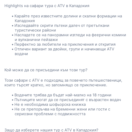
Highlights на сафари тура с ATV в Кападокия
Карайте през известните долини и скални формации на 
Кападокия
Изследвайте скрити пътеки далеч от претъпкани 
туристически райони
Насладете се на панорамни изгледи на феерични комини 
и вулканични пейзажи
Перфектно за любители на приключения и открития
Отличен вариант за двойки, групи и начинаещи ATV 
водачи
Кой може да се присъедини към този тур?
Този сафари с ATV е подходящ за повечето пътешественици, 
които търсят кратко, но запомнящо се приключение.
Водачите трябва да бъдат най-малко на 18 години
Пътниците могат да се присъединят с възрастен водач
Не е необходима шофьорска книжка
Не се препоръчва на бременни жени или гости с 
сериозни проблеми с подвижността
Защо да изберете нашия тур с ATV в Кападокия?