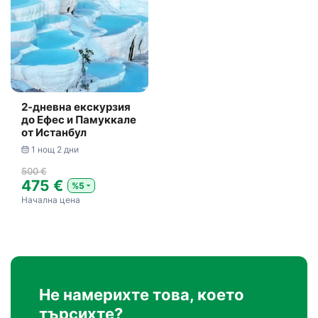
2-дневна екскурзия
до Ефес и Памуккале
от Истанбул
1 нощ 2 дни
500 €
475 €
%5
Начална цена
Не намерихте това, което
търсихте?