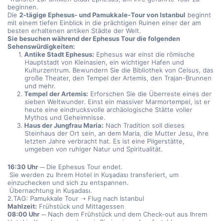
beginnen.
Die 
2-tägige Ephesus- und Pamukkale-Tour von Istanbul
 beginnt 
mit einem tiefen Einblick in die prächtigen Ruinen einer der am 
besten erhaltenen antiken Städte der Welt.
Sie besuchen während der Ephesus Tour die folgenden 
Sehenswürdigkeiten:
Antike Stadt Ephesus:
 Ephesus war einst die römische 
Hauptstadt von Kleinasien, ein wichtiger Hafen und 
Kulturzentrum. Bewundern Sie die Bibliothek von Celsus, das 
große Theater, den Tempel der Artemis, den Trajan-Brunnen 
und mehr.
Tempel der Artemis:
 Erforschen Sie die Überreste eines der 
sieben Weltwunder. Einst ein massiver Marmortempel, ist er 
heute eine eindrucksvolle archäologische Stätte voller 
Mythos und Geheimnisse.
Haus der Jungfrau Maria:
 Nach Tradition soll dieses 
Steinhaus der Ort sein, an dem Maria, die Mutter Jesu, ihre 
letzten Jahre verbracht hat. Es ist eine Pilgerstätte, 
umgeben von ruhiger Natur und Spiritualität.
16:30 Uhr
 ─ Die Ephesus Tour endet.
 Sie werden zu Ihrem Hotel in Kuşadası transferiert, um 
einzuchecken und sich zu entspannen.
 Übernachtung in Kuşadası.
2.TAG: Pamukkale Tour ➝ Flug nach Istanbul
Mahlzeit:
 Frühstück und Mittagessen
08:00 Uhr
 ─ Nach dem Frühstück und dem Check-out aus Ihrem 