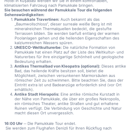
Hotel in Kuşadası werden wir Sie in einem komfortablen, 
klimatisierten Fahrzeug nach Pamukkale bringen.
Sie besuchen während der Pamukkale Tour die folgenden 
Sehenswürdigkeiten:
Pamukkale Travertinen:
 Auch bekannt als das 
„Baumwollschloss“, dieser surreale weiße Berg ist mit 
mineralreichen Thermalquellen bedeckt, die gestufte 
Terrassen bilden. Sie werden barfuß entlang der warmen 
Poolanlagen gehen und die heilenden Eigenschaften des 
kalziumreichen Wassers spüren.
UNESCO-Weltkulturerbe:
 Die natürliche Formation von 
Pamukkale hat einen Platz auf der Liste des Weltkultur- und 
Naturerbes für ihre einzigartige Schönheit und geologische 
Bedeutung erhalten.
Antikes Thermalbad von Kleopatra (optional):
 Dieses antike 
Bad, das heilende Kräfte besitzen soll, bietet die 
Möglichkeit, zwischen versunkenen Marmorsäulen aus 
römischer Zeit zu schwimmen. Bitte beachten Sie, dass der 
Eintritt extra ist und Badeanzüge erforderlich sind (vor Ort 
erhältlich).
Antike Stadt Hierapolis:
 Eine antike römische Kurstadt in 
der Nähe von Pamukkale, die über ein großes Nekropolis, 
ein römisches Theater, antike Straßen und gut erhaltene 
Ruinen verfügt. Die Verbindung von Geschichte und Natur 
macht diesen Ort unvergesslich.
16:00 Uhr
 ─ Die Pamukkale Tour endet.
 Sie werden zum Flughafen Denizli für Ihren Rückflug nach 