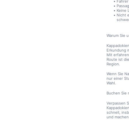
Fahrer
Passag
Keine 
Nicht 
schwer
Warum Sie u
Kappadokien 
Erkundung m
Mit erfahre
Route ist di
Region.
Wenn Sie Na
nur einer St
Wahl.
Buchen Sie 
Verpassen S
Kappadokiens
schnell, ins
und machen 