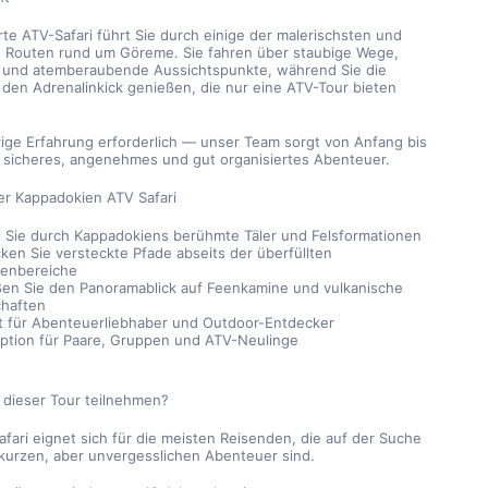
te ATV-Safari führt Sie durch einige der malerischsten und 
n Routen rund um Göreme. Sie fahren über staubige Wege, 
r und atemberaubende Aussichtspunkte, während Sie die 
 den Adrenalinkick genießen, die nur eine ATV-Tour bieten 
ige Erfahrung erforderlich — unser Team sorgt von Anfang bis 
n sicheres, angenehmes und gut organisiertes Abenteuer.
der Kappadokien ATV Safari
 Sie durch Kappadokiens berühmte Täler und Felsformationen
ken Sie versteckte Pfade abseits der überfüllten 
tenbereiche
en Sie den Panoramablick auf Feenkamine und vulkanische 
haften
t für Abenteuerliebhaber und Outdoor-Entdecker
Option für Paare, Gruppen und ATV-Neulinge
 dieser Tour teilnehmen?
fari eignet sich für die meisten Reisenden, die auf der Suche 
kurzen, aber unvergesslichen Abenteuer sind.