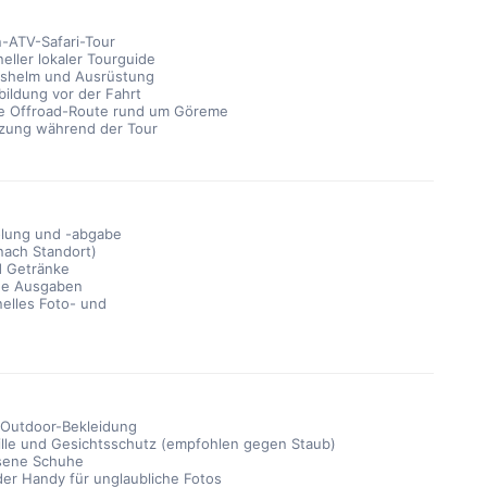
-ATV-Safari-Tour
eller lokaler Tourguide
tshelm und Ausrüstung
ildung vor der Fahrt
e Offroad-Route rund um Göreme
zung während der Tour
lung und -abgabe
 nach Standort)
d Getränke
he Ausgaben
nelles Foto- und
Outdoor-Bekleidung
lle und Gesichtsschutz (empfohlen gegen Staub)
sene Schuhe
er Handy für unglaubliche Fotos