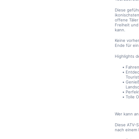
Diese geführ
ikonischste
offene Täle
Freiheit und
kann.
Keine vorher
Ende für ei
Highlights 
Fahren
Entdec
Touris
Genieß
Landsc
Perfek
Tolle 
Wer kann an
Diese ATV-Sa
nach einem 