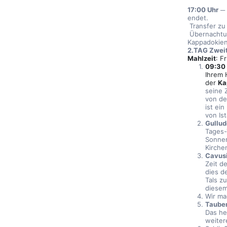
17:00 Uhr
 ─
endet.
 Transfer zu
 Übernachtun
Kappadokien
2.TAG Zweit
Mahlzeit
: F
09:30
Ihrem 
der 
Ka
seine 
von de
ist ei
von Ist
Gullud
Tages-
Sonnen
Kirche
Cavusi
Zeit d
dies d
Tals z
diesem
Wir ma
Taube
Das he
weiter