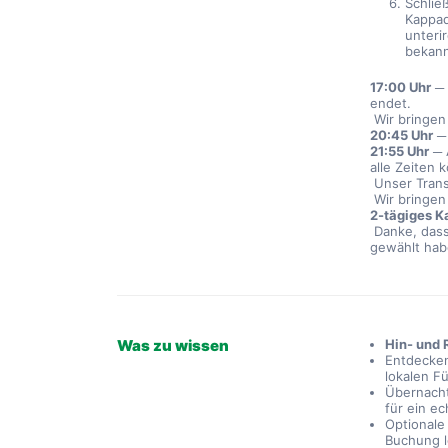
Schließ
Kappad
unterir
bekann
17:00 Uhr
 ─
endet.
 Wir bringen
20:45 Uhr
 ─
21:55 Uhr
 ─
alle Zeiten 
 Unser Tran
 Wir bringen
2-tägiges K
 Danke, das
gewählt hab
Was zu wissen
Hin- und 
Entdecken
lokalen F
Übernacht
für ein e
Optional
Buchung l