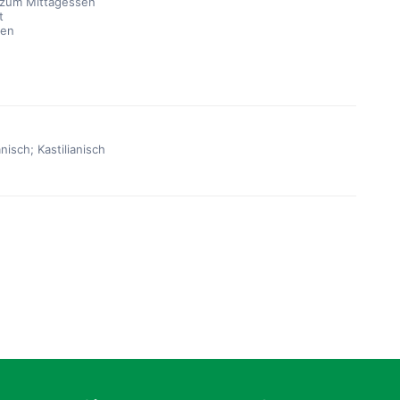
 zum Mittagessen
t
sen
nisch; Kastilianisch