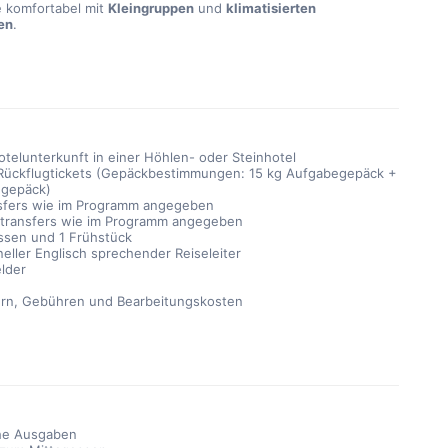
e komfortabel mit
Kleingruppen
und
klimatisierten
en
.
otelunterkunft in einer Höhlen- oder Steinhotel
Rückflugtickets (Gepäckbestimmungen: 15 kg Aufgabegepäck +
dgepäck)
sfers wie im Programm angegeben
transfers wie im Programm angegeben
ssen und 1 Frühstück
neller Englisch sprechender Reiseleiter
elder
ern, Gebühren und Bearbeitungskosten
che Ausgaben