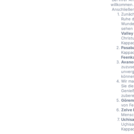
willkommen.
 Anschließen
Zunäch
Ruhe d
Wunder
sehen 
Valley
Christu
Kappad
Pasab
Kappad
Feenk
Avanos
zuzuse
unverg
könne
Wir ma
Sie di
Genieß
zuberei
Görem
von Fe
Zelve 
Mensch
Uchisa
Uçhisa
Kappad