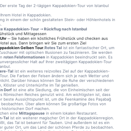
 Der erste Tag der 2-tägigen Kappadokien-Tour von Istanbul 
 Ihrem Hotel in Kappadokien.
g in einem der schön gestalteten Stein- oder Höhlenhotels in 
.
e Kappadokien-Tour ➝ Rückflug nach Istanbul
rühstück und Mittagessen
 Uhr
 ─ Sie haben ein köstliches Frühstück und checken aus 
Hotel aus. Dann bringen wir Sie zum ersten Ziel 
ppadokien Gelben Tour
.
Rotes Tal
 ist ein fantastischer Ort, um 
Zuschauer mit optischen Illusionen zu faszinieren. Sie werden 
n 
roten Felsformationen
 in Kappadokien beeindruckt sein. Es 
n unvergesslicher Halt auf Ihrer zweitägigen Kappadokien-Tour 
anbul.
ere-Tal
 ist ein weiteres reizvolles Ziel auf der Kappadokien-
Tour. Die Farben der Felsen ändern sich je nach Wetter und 
licht. Darüber hinaus können Sie die Ruhe der verschiedenen 
n, Klöster und Unterkünfte im Tal genießen.
n Dorf
 ist eine alte Siedlung, die von Einheimischen seit der 
es Römischen Reiches genutzt wird. Am wichtigsten ist, dass 
er beste Aussichtspunkt ist, um die Feenkamine des Paşabağ 
u beobachten. Über allem können Sie großartige Fotos von 
 historischen Dorf machen.
chen eine 
Mittagspause
 in einem lokalen Restaurant.
n-Tal
 ist ein weiterer magischer Ort in der Kappadokienregion. 
ißt, das Tal ist bekannt für Tauben. Und außerdem ist es ein 
er guter Ort, um 
das Land der schönen Pferde
 zu beobachten.