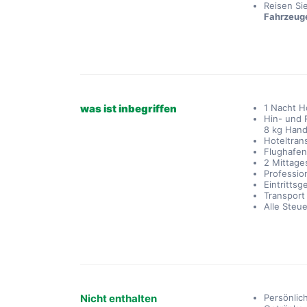
Reisen Si
Fahrzeug
was ist inbegriffen
1 Nacht H
Hin- und 
8 kg Han
Hoteltran
Flughafen
2 Mittage
Professio
Eintrittsg
Transport
Alle Steu
Nicht enthalten
Persönli