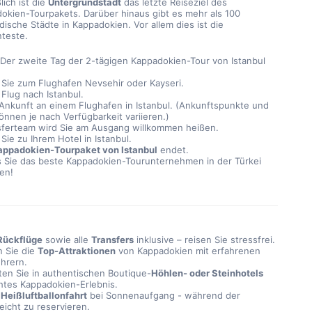
lich ist die 
Untergrundstadt
 das letzte Reiseziel des 
okien-Tourpakets. Darüber hinaus gibt es mehr als 100 
dische Städte in Kappadokien. Vor allem dies ist die 
teste.
 Der zweite Tag der 2-tägigen Kappadokien-Tour von Istanbul 
 Sie zum Flughafen Nevsehir oder Kayseri.
 Flug nach Istanbul.
 Ankunft an einem Flughafen in Istanbul. (Ankunftspunkte und 
können je nach Verfügbarkeit variieren.)
sferteam wird Sie am Ausgang willkommen heißen.
 Sie zu Ihrem Hotel in Istanbul.
appadokien-Tourpaket von Istanbul
 endet.
s Sie das beste Kappadokien-Tourunternehmen in der Türkei 
en!
Rückflüge
sowie alle
Transfers
inklusive – reisen Sie stressfrei.
 Sie die
Top-Attraktionen
von Kappadokien mit erfahrenen
ührern.
en Sie in authentischen Boutique-
Höhlen- oder Steinhotels
chtes Kappadokien-Erlebnis.
e
Heißluftballonfahrt
bei Sonnenaufgang - während der
eicht zu reservieren.