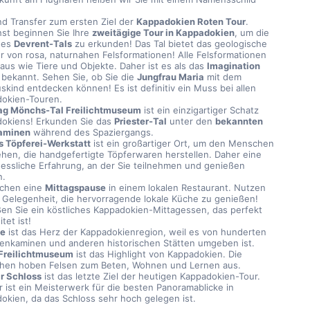
d Transfer zum ersten Ziel der 
Kappadokien Roten Tour
.
st beginnen Sie Ihre 
zweitägige Tour in Kappadokien
, um die 
es 
Devrent-Tals
 zu erkunden! Das Tal bietet das geologische 
 von rosa, naturnahen Felsformationen! Alle Felsformationen 
aus wie Tiere und Objekte. Daher ist es als das 
Imagination 
 bekannt. Sehen Sie, ob Sie die 
Jungfrau Maria
 mit dem 
skind entdecken können! Es ist definitiv ein Muss bei allen 
okien-Touren.
ag Mönchs-Tal Freilichtmuseum
 ist ein einzigartiger Schatz 
okiens! Erkunden Sie das 
Priester-Tal
 unter den 
bekannten 
aminen
 während des Spaziergangs.
 Töpferei-Werkstatt
 ist ein großartiger Ort, um den Menschen 
hen, die handgefertigte Töpferwaren herstellen. Daher eine 
essliche Erfahrung, an der Sie teilnehmen und genießen 
n.
chen eine 
Mittagspause
 in einem lokalen Restaurant. Nutzen 
e Gelegenheit, die hervorragende lokale Küche zu genießen! 
en Sie ein köstliches Kappadokien-Mittagessen, das perfekt 
tet ist!
e
 ist das Herz der Kappadokienregion, weil es von hunderten 
enkaminen und anderen historischen Stätten umgeben ist.
Freilichtmuseum
 ist das Highlight von Kappadokien. Die 
en hoben Felsen zum Beten, Wohnen und Lernen aus.
r Schloss
 ist das letzte Ziel der heutigen Kappadokien-Tour. 
r ist ein Meisterwerk für die besten Panoramablicke in 
okien, da das Schloss sehr hoch gelegen ist.