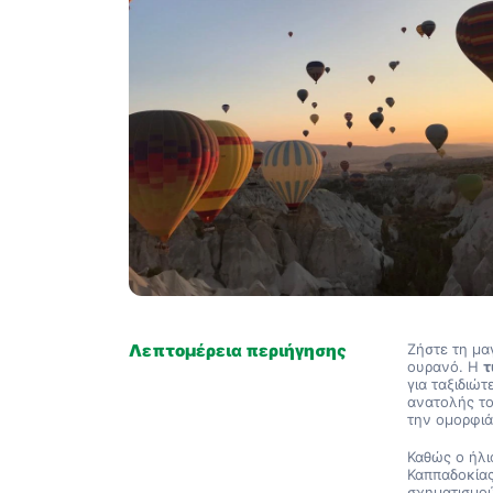
Λεπτομέρεια περιήγησης
Ζήστε τη μα
ουρανό. Η 
τ
για ταξιδιώ
ανατολής το
την ομορφιά
Καθώς ο ήλι
Καππαδοκίας
σχηματισμού