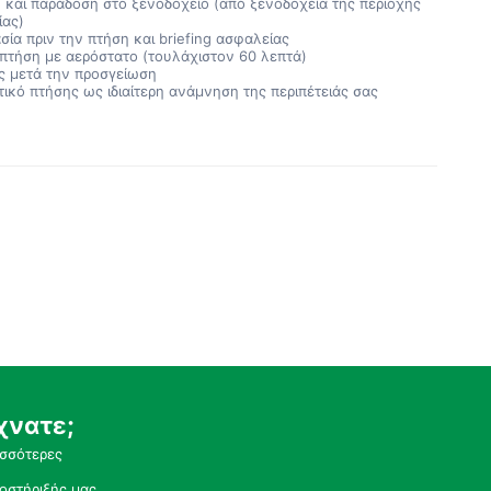
και παράδοση στο ξενοδοχείο (από ξενοδοχεία της περιοχής
ίας)
σία πριν την πτήση και briefing ασφαλείας
πτήση με αερόστατο (τουλάχιστον 60 λεπτά)
ς μετά την προσγείωση
τικό πτήσης ως ιδιαίτερη ανάμνηση της περιπέτειάς σας
χνατε;
ισσότερες
οστήριξής μας