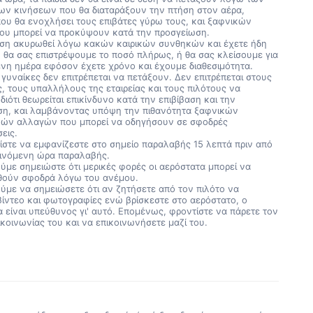
ων κινήσεων που θα διαταράξουν την πτήση στον αέρα,
ου θα ενοχλήσει τους επιβάτες γύρω τους, και ξαφνικών
ου μπορεί να προκύψουν κατά την προσγείωση.
ήση ακυρωθεί λόγω κακών καιρικών συνθηκών και έχετε ήδη
 θα σας επιστρέψουμε το ποσό πλήρως, ή θα σας κλείσουμε για
νη ημέρα εφόσον έχετε χρόνο και έχουμε διαθεσιμότητα.
 γυναίκες δεν επιτρέπεται να πετάξουν. Δεν επιτρέπεται στους
, τους υπαλλήλους της εταιρείας και τους πιλότους να
διότι θεωρείται επικίνδυνο κατά την επιβίβαση και την
ση, και λαμβάνοντας υπόψη την πιθανότητα ξαφνικών
κών αλλαγών που μπορεί να οδηγήσουν σε σφοδρές
εις.
στε να εμφανίζεστε στο σημείο παραλαβής 15 λεπτά πριν από
εινόμενη ώρα παραλαβής.
με σημειώστε ότι μερικές φορές οι αερόστατα μπορεί να
θούν σφοδρά λόγω του ανέμου.
με να σημειώσετε ότι αν ζητήσετε από τον πιλότο να
βίντεο και φωτογραφίες ενώ βρίσκεστε στο αερόστατο, ο
α είναι υπεύθυνος γι' αυτό. Επομένως, φροντίστε να πάρετε τον
ικοινωνίας του και να επικοινωνήσετε μαζί του.