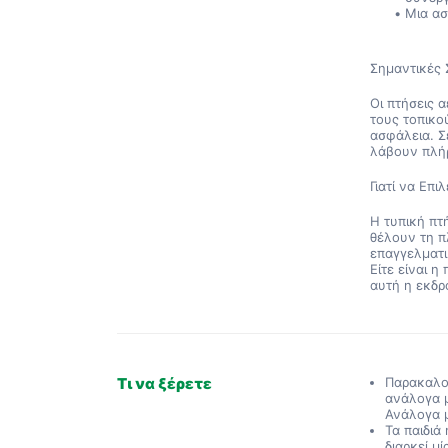
Μια ασ
Σημαντικές 
Οι πτήσεις 
τους τοπικο
ασφάλεια. Σ
λάβουν πλή
Γιατί να Επι
Η τυπική πτ
θέλουν τη π
επαγγελματι
Είτε είναι η
αυτή η εκδρ
Τι να ξέρετε
Παρακαλού
ανάλογα μ
Ανάλογα μ
Τα παιδιά
διαρκεί μ