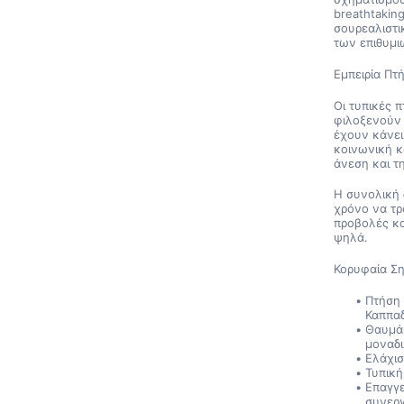
breathtakin
σουρεαλιστικ
των επιθυμι
Εμπειρία Πτ
Οι τυπικές 
φιλοξενούν
έχουν κάνει
κοινωνική κ
άνεση και τ
Η συνολική 
χρόνο να τρ
προβολές κα
ψηλά.
Κορυφαία Ση
Πτήση 
Καππα
Θαυμάσ
μοναδ
Ελάχισ
Τυπική
Επαγγε
συνερ