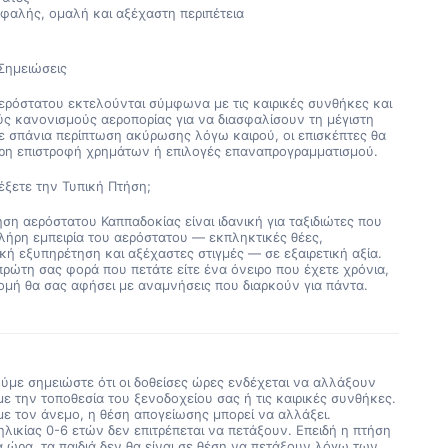
φαλής, ομαλή και αξέχαστη περιπέτεια
Σημειώσεις
αερόστατου εκτελούνται σύμφωνα με τις καιρικές συνθήκες και 
ύς κανονισμούς αεροπορίας για να διασφαλίσουν τη μέγιστη 
ε σπάνια περίπτωση ακύρωσης λόγω καιρού, οι επισκέπτες θα 
ρη επιστροφή χρημάτων ή επιλογές επαναπρογραμματισμού.
λέξετε την Τυπική Πτήση;
ήση αερόστατου Καππαδοκίας είναι ιδανική για ταξιδιώτες που 
λήρη εμπειρία του αερόστατου — εκπληκτικές θέες, 
κή εξυπηρέτηση και αξέχαστες στιγμές — σε εξαιρετική αξία. 
 πρώτη σας φορά που πετάτε είτε ένα όνειρο που έχετε χρόνια, 
ομή θα σας αφήσει με αναμνήσεις που διαρκούν για πάντα.
με σημειώστε ότι οι δοθείσες ώρες ενδέχεται να αλλάξουν
ε την τοποθεσία του ξενοδοχείου σας ή τις καιρικές συνθήκες.
ε τον άνεμο, η θέση απογείωσης μπορεί να αλλάξει.
 ηλικίας 0-6 ετών δεν επιτρέπεται να πετάξουν. Επειδή η πτήση
ία ώρα, τα παιδιά δεν θα είναι σε θέση να πετάξουν λόγω των