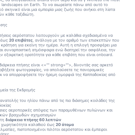
g landscapes on Earth. Το να αιωρείστε πάνω από αυτό το 
ό σκηνικό είναι μια εμπειρία μιας ζωής που ανήκει στη λίστα 
ών κάθε ταξιδιώτη.
ήσης
πτήσεις αερόστατου λειτουργούν με καλάθια σχεδιασμένα να 
 έως 
20 επιβάτες
, ανάλογα με τον αριθμό των επισκεπτών που 
 κράτηση για εκείνη την ημέρα. Αυτή η επιλογή προσφέρει μια 
αι συναρπαστική ατμόσφαιρα ενώ διατηρεί την ασφάλεια, την 
ην εξαιρετική ορατότητα για κάθε επιβάτη που είναι onboard.
διάρκεια πτήσης είναι 
<="" strong="">, δίνοντάς σας αρκετό 
αβήξετε φωτογραφίες, να απολαύσετε τις πανοραμικές 
ι να απορροφήσετε την ήρεμη ομορφιά της Καππαδοκίας από 
μεία της Εκδρομής
ανατολής του ηλίου πάνω από τις πιο διάσημες κοιλάδες της 
δοκίας
ιες αεροπορικές απόψεις των παραμυθένιων πυλώνων και 
ικών βραχωδών σχηματισμών
τη 
διάρκεια πτήσης 60 λεπτών
 χωρητικότητα καλαθιού έως 
20 άτομα
λματίες, πιστοποιημένοι πιλότοι αερόστατου και έμπειροι 
γάτες