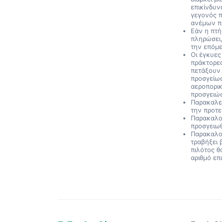
επικίνδυν
γεγονός π
ανέμων π
Εάν η πτ
πληρώσει,
την επόμε
Οι έγκυες
πράκτορες
πετάξουν 
προσγείω
αεροπορι
προσγειώσ
Παρακαλεί
την προτ
Παρακαλού
προσγειω
Παρακαλού
τραβήξει 
πιλότος θ
αριθμό επ