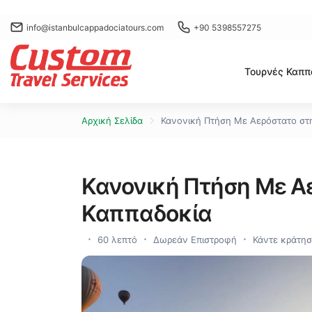
info@istanbulcappadociatours.com
+90 5398557275
Τουρνές Καππ
Αρχική Σελίδα
Κανονική Πτήση Με Αερόστατο στ
Κανονική Πτήση Με Α
Καππαδοκία
60 λεπτό
Δωρεάν Επιστροφή
Κάντε κράτησ