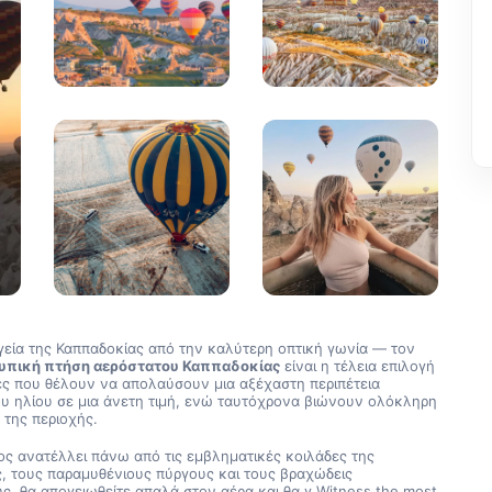
γεία της Καππαδοκίας από την καλύτερη οπτική γωνία — τον 
υπική πτήση αερόστατου Καππαδοκίας
 είναι η τέλεια επιλογή 
τες που θέλουν να απολαύσουν μια αξέχαστη περιπέτεια 
υ ηλίου σε μια άνετη τιμή, ενώ ταυτόχρονα βιώνουν ολόκληρη 
 της περιοχής.
ος ανατέλλει πάνω από τις εμβληματικές κοιλάδες της 
, τους παραμυθένιους πύργους και τους βραχώδεις 
ς, θα απογειωθείτε απαλά στον αέρα και θα γ Witness the most 