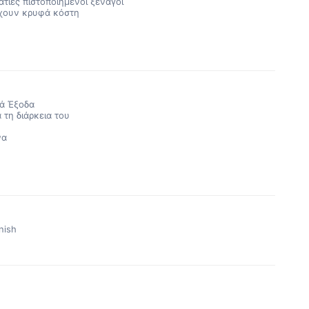
τίες πιστοποιημένοι ξεναγοί
χουν κρυφά κόστη
ά Έξοδα
 τη διάρκεια του
να
nish