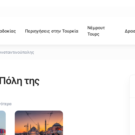
Νέμρουτ
αδοκίας
Περιηγήσεις στην Τουρκία
Δρασ
Τουρς
ωνσταντινούπολης
Πόλη της
γότερα