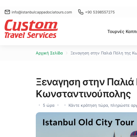
info@istanbulcappadociatours.com
+90 5398557275
Τουρνές Καππ
Αρχική Σελίδα
Ξεναγηση στην Παλιά Πόλη της Κ
Ξεναγηση στην Παλιά 
Κωνσταντινούπολης
5 ώρα
Κάντε κράτηση τώρα, πληρώστε αρ