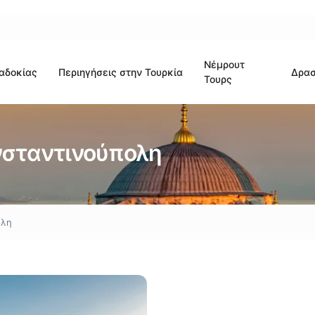
Νέμρουτ
αδοκίας
Περιηγήσεις στην Τουρκία
Δρασ
Τουρς
νσταντινούπολη
ολη