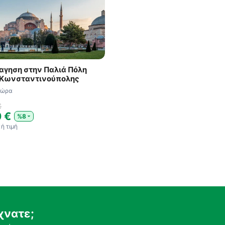
αγηση στην Παλιά Πόλη
 Κωνσταντινούπολης
 ώρα
€
0 €
%8
ή τιμή
χνατε;