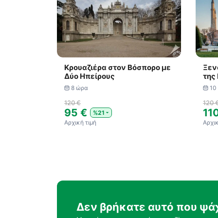
Κρουαζιέρα στον Βόσπορο με
Ξεν
Δύο Ηπείρους
της
8 ώρα
10
120 €
120 
95 €
11
%21
Αρχική τιμή
Αρχικ
Δεν βρήκατε αυτό που ψά