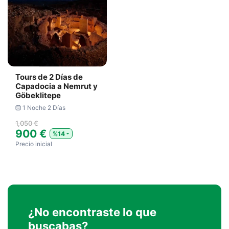
Tours de 2 Días de
Capadocia a Nemrut y
Göbeklitepe
1 Noche 2 Días
1,050 €
900 €
%14
Precio inicial
¿No encontraste lo que
buscabas?