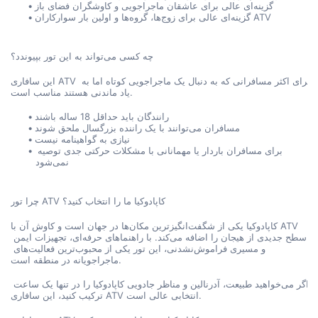
گزینه‌ای عالی برای عاشقان ماجراجویی و کاوشگران فضای باز
گزینه‌ای عالی برای زوج‌ها، گروه‌ها و اولین بار سوارکاران ATV
چه کسی می‌تواند به این تور بپیوندد؟
این سافاری ATV برای اکثر مسافرانی که به دنبال یک ماجراجویی کوتاه اما به 
یاد ماندنی هستند مناسب است.
رانندگان باید حداقل 18 ساله باشند
مسافران می‌توانند با یک راننده بزرگسال ملحق شوند
نیازی به گواهینامه نیست
برای مسافران باردار یا مهمانانی با مشکلات حرکتی جدی توصیه 
نمی‌شود
چرا تور ATV کاپادوکیا ما را انتخاب کنید؟
کاپادوکیا یکی از شگفت‌انگیزترین مکان‌ها در جهان است و کاوش آن با ATV 
سطح جدیدی از هیجان را اضافه می‌کند. با راهنماهای حرفه‌ای، تجهیزات ایمن 
و مسیری فراموش‌نشدنی، این تور یکی از محبوب‌ترین فعالیت‌های 
ماجراجویانه در منطقه است.
اگر می‌خواهید طبیعت، آدرنالین و مناظر جادویی کاپادوکیا را در تنها یک ساعت 
ترکیب کنید، این سافاری ATV انتخابی عالی است.