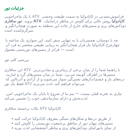
جزئیات تور
با یک ماجراجویی ATV فراموش‌نشدنی در کاپادوکیا به سمت طبیعت وحشی 
تور سافاری ATV کاپادوکیا
 روش عالی برای کاوش در مناظر دراماتیک، 
بروید. 
دودکش‌های پری و مسیرهای خارج از جاده این منطقه به صورت هیجان‌انگیز و 
سرگرم‌کننده است.
چه با دوستان، همسرتان یا به تنهایی سفر کنید، این سواری یک ساعته با 
چهارچرخ کاپادوکیا یک فرار هیجان‌انگیز به زیبایی طبیعی منحصر به فرد آن 
است — فراتر از مسیرهای توریستی معمول.
بررسی کلی تور
این سافاری ATV با راهنما شما را از میان برخی از زیباترین و نمادین‌ترین 
مسیرها در اطراف گویمه می‌برد. شما در میان مسیرهای گرد و غبارید، 
دره‌های باز و چشم‌اندازهای نفس‌گیر سوار می‌شوید و از آزادی و آدرنالین که 
فقط یک تور ATV می‌تواند فراهم کند، لذت می‌برید.
نیازی به تجربه قبلی نیست — تیم ما از شروع تا پایان یک ماجراجویی امن، 
لذت‌بخش و دارای سازماندهی خوب را تضمین می‌کند.
نکات برجسته سافاری ATV کاپادوکیا
از طریق دره‌ها و شکل‌های سنگی معروف کاپادوکیا حرکت کنید
مسیرهای پنهان دور از مناطق پرجمعیت توریستی را کاوش کنید
از نمای پانورامای دودکش‌های پری و مناظر آتشفشانی لذت ببرید