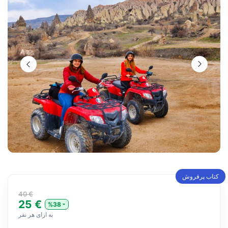
کتاب پرفروش
40 €
25 €
%38
به ازای هر نفر