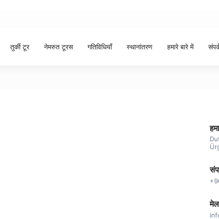
तुर्की टूर
नेमरुत टूरस
गतिविधियाँ
स्थानांतरण
हमारे बारे में
संपर्
हमा
Dut
Ür
संप
+9
मेल
in