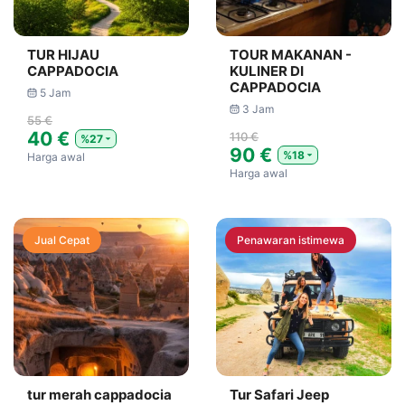
TUR HIJAU
TOUR MAKANAN -
CAPPADOCIA
KULINER DI
CAPPADOCIA
5 Jam
3 Jam
55 €
40 €
110 €
%27
90 €
%18
Harga awal
Harga awal
Jual Cepat
Penawaran istimewa
tur merah cappadocia
Tur Safari Jeep