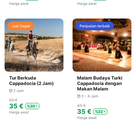
Harga awal
Harga awal
Jual Cepat
Penjualan terbaik
Tur Berkuda
Malam Budaya Turki
Cappadocia (2 Jam)
Cappadocia dengan
Makan Malam
2 Jam
3 - 4 Jam
50 €
35 €
45 €
%30
35 €
%22
Harga awal
Harga awal