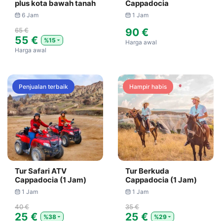
plus kota bawah tanah
Cappadocia
6 Jam
1 Jam
65 €
90 €
55 €
%15
Harga awal
Harga awal
Penjualan terbaik
Hampir habis
Tur Safari ATV
Tur Berkuda
Cappadocia (1 Jam)
Cappadocia (1 Jam)
1 Jam
1 Jam
40 €
35 €
25 €
25 €
%38
%29