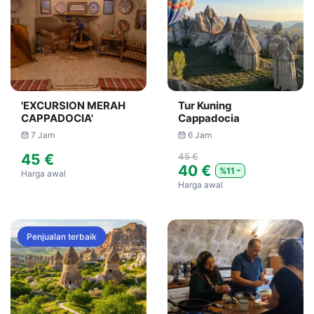
'EXCURSION MERAH
Tur Kuning
CAPPADOCIA'
Cappadocia
7 Jam
6 Jam
45 €
45 €
40 €
%11
Harga awal
Harga awal
Penjualan terbaik