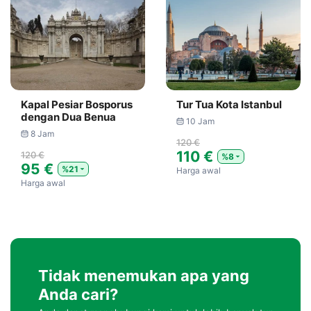
Kapal Pesiar Bosporus
Tur Tua Kota Istanbul
dengan Dua Benua
10 Jam
8 Jam
120 €
110 €
120 €
%8
95 €
%21
Harga awal
Harga awal
Tidak menemukan apa yang
Anda cari?