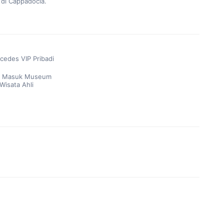
di Cappadocia.
cedes VIP Pribadi
a Masuk Museum
isata Ahli