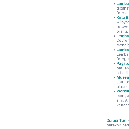
Lemba
dipaha
foto da
Kota 
wilayah
terowo
orang.
Lemba
Devren
mengid
Lembah
Lembah
fotogr
Paşaba
batuan
artisti
Museu
satu p
biara 
Works
mengun
sini, 
kenang
Durasi Tur:
 
berakhir pa