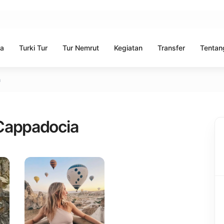
ia
Turki Tur
Tur Nemrut
Kegiatan
Transfer
Tentan
a
Cappadocia