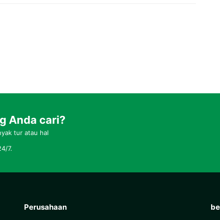
 Anda cari?
ak tur atau hal
4/7.
Perusahaan
be