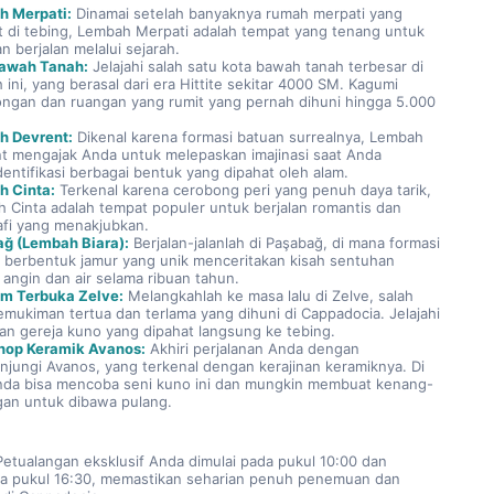
h Merpati:
 Dinamai setelah banyaknya rumah merpati yang 
t di tebing, Lembah Merpati adalah tempat yang tenang untuk 
n berjalan melalui sejarah.
Bawah Tanah:
 Jelajahi salah satu kota bawah tanah terbesar di 
 ini, yang berasal dari era Hittite sekitar 4000 SM. Kagumi 
ngan dan ruangan yang rumit yang pernah dihuni hingga 5.000 
h Devrent:
 Dikenal karena formasi batuan surrealnya, Lembah 
t mengajak Anda untuk melepaskan imajinasi saat Anda 
entifikasi berbagai bentuk yang dipahat oleh alam.
 Cinta:
 Terkenal karena cerobong peri yang penuh daya tarik, 
 Cinta adalah tempat populer untuk berjalan romantis dan 
afi yang menakjubkan.
ğ (Lembah Biara):
 Berjalan-jalanlah di Paşabağ, di mana formasi 
 berbentuk jamur yang unik menceritakan kisah sentuhan 
k angin dan air selama ribuan tahun.
m Terbuka Zelve:
 Melangkahlah ke masa lalu di Zelve, salah 
emukiman tertua dan terlama yang dihuni di Cappadocia. Jelajahi 
dan gereja kuno yang dipahat langsung ke tebing.
hop Keramik Avanos:
 Akhiri perjalanan Anda dengan 
jungi Avanos, yang terkenal dengan kerajinan keramiknya. Di 
Anda bisa mencoba seni kuno ini dan mungkin membuat kenang-
an untuk dibawa pulang.
Petualangan eksklusif Anda dimulai pada pukul 10:00 dan 
da pukul 16:30, memastikan seharian penuh penemuan dan 