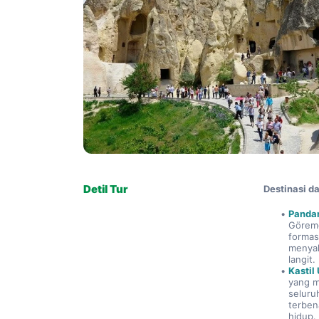
Detil Tur
Destinasi d
Panda
Göreme
formas
menyak
langit.
Kastil
yang 
seluru
terben
hidup.