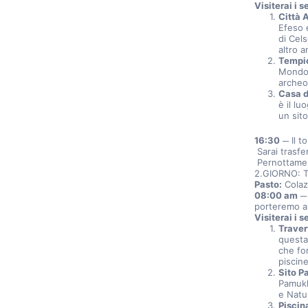
Visiterai i 
Città 
Efeso e
di Cels
altro a
Tempio
Mondo 
archeol
Casa d
è il lu
un sito
16:30
 ─ Il 
 Sarai trasfe
 Pernottame
2.GIORNO: T
Pasto:
 Cola
08:00 am
 ─
porteremo a 
Visiterai i 
Traver
questa
che fo
piscine
Sito P
Pamukk
e Natu
Piscin