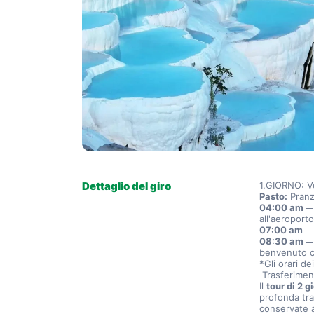
Dettaglio del giro
1.GIORNO: Vo
Pasto:
 Pran
04:00 am
 ─
all'aeroporto
07:00 am
 ─
08:30 am
 ─
benvenuto co
*Gli orari de
 Trasferiment
Il 
tour di 2 
profonda tra
conservate 