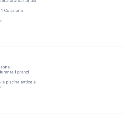
stica professionale
 1 Colazione
li
sonali
urante i pranzi
lla piscina antica a
e