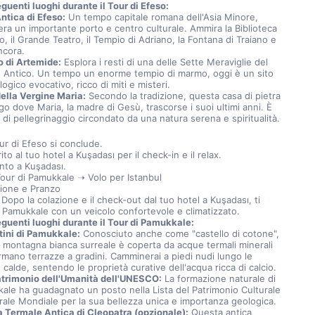
seguenti luoghi durante il Tour di Efeso:
Antica di Efeso:
 Un tempo capitale romana dell'Asia Minore, 
ra un importante porto e centro culturale. Ammira la Biblioteca 
o, il Grande Teatro, il Tempio di Adriano, la Fontana di Traiano e 
ncora.
 di Artemide:
 Esplora i resti di una delle Sette Meraviglie del 
Antico. Un tempo un enorme tempio di marmo, oggi è un sito 
ogico evocativo, ricco di miti e misteri.
ella Vergine Maria:
 Secondo la tradizione, questa casa di pietra 
ogo dove Maria, la madre di Gesù, trascorse i suoi ultimi anni. È 
 di pellegrinaggio circondato da una natura serena e spiritualità.
tour di Efeso si conclude.
rito al tuo hotel a Kuşadası per il check-in e il relax.
nto a Kuşadası.
our di Pamukkale ➝ Volo per Istanbul
zione e Pranzo
 Dopo la colazione e il check-out dal tuo hotel a Kuşadası, ti 
Pamukkale con un veicolo confortevole e climatizzato.
seguenti luoghi durante il Tour di Pamukkale:
tini di Pamukkale:
 Conosciuto anche come "castello di cotone", 
 montagna bianca surreale è coperta da acque termali minerali 
rmano terrazze a gradini. Camminerai a piedi nudi lungo le 
 calde, sentendo le proprietà curative dell'acqua ricca di calcio.
atrimonio dell'Umanità dell'UNESCO:
 La formazione naturale di 
ale ha guadagnato un posto nella Lista del Patrimonio Culturale 
rale Mondiale per la sua bellezza unica e importanza geologica.
a Termale Antica di Cleopatra (opzionale):
 Questa antica 