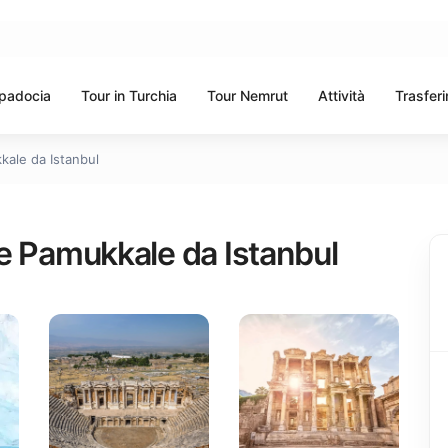
ppadocia
Tour in Turchia
Tour Nemrut
Attività
Trasferi
kale da Istanbul
o e Pamukkale da Istanbul