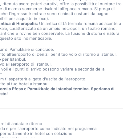
, ritenuta avere poteri curativi, offre la possibilità di nuotare tra 
e di marmo sommerse risalenti all'epoca romana. Si prega di 
 che l'ingresso è extra e sono richiesti costumi da bagno 
ibili per acquisto in loco).
ntica di Hierapolis:
 Un'antica città termale romana adiacente a 
ale, caratterizzata da un ampio necropoli, un teatro romano, 
antiche e rovine ben conservate. La fusione di storia e natura 
questo sito indimenticabile.
tour di Pamukkale si conclude.
rito all'aeroporto di Denizli per il tuo volo di ritorno a Istanbul.
o per Istanbul.
ivo all'aeroporto di Istanbul.
i voli e i punti di arrivo possono variare a seconda della 
.*
am ti aspetterà al gate d'uscita dell'aeroporto.
rito al tuo hotel a Istanbul.
 giorni a Efeso e Pamukkale da Istanbul termina. Speriamo di 
esto!
aerei di andata e ritorno
 da e per l'aeroporto come indicato nel programma
i pernottamento in hotel con colazione