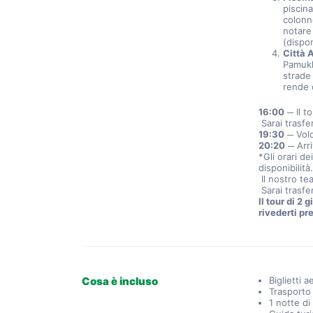
piscina
colonn
notare
(dispon
Città A
Pamukk
strade 
rende 
16:00
 ─ Il 
 Sarai trasfe
19:30
 ─ Vol
20:20
 ─ Arr
*Gli orari de
disponibilità
 Il nostro te
 Sarai trasfe
Il tour di 2
rivederti pr
Cosa è incluso
Biglietti 
Trasporto
1 notte d