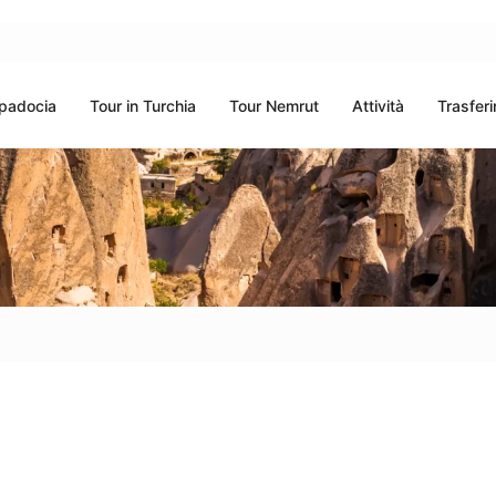
ppadocia
Tour in Turchia
Tour Nemrut
Attività
Trasferi