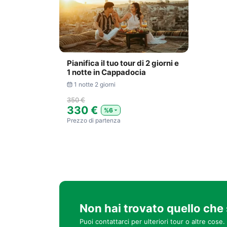
Pianifica il tuo tour di 2 giorni e
1 notte in Cappadocia
1 notte 2 giorni
350 €
330 €
%6
Prezzo di partenza
Non hai trovato quello che
Puoi contattarci per ulteriori tour o altre cose.