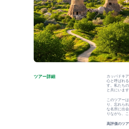
ツアー詳細
カッパドキ
心と呼ばれ
す。私たち
と共にいま
このツアー
り、忘れら
な名所に出
りながら、
高評価のツ