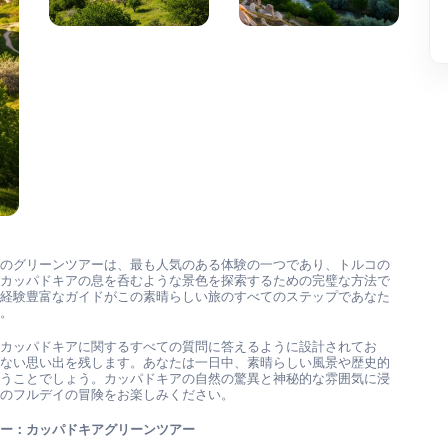
アのグリーンツアーは、最も人気のある体験の一つであり、トルコの
るカッパドキアの息を呑むような景色を探索するための完璧な方法で
の経験豊富なガイドがこの素晴らしい旅のすべてのステップであなた
す。
はカッパドキアに関するすべての質問に答えるように設計されてお
れない思い出を残します。あなたは一日中、素晴らしい風景や歴史的
会うことでしょう。カッパドキアの自然の驚異と神秘的な雰囲気に浸
このフルデイの冒険をお楽しみください。
アー：カッパドキアグリーンツアー