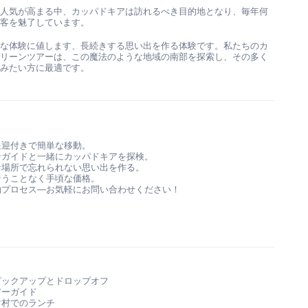
の人気が高まる中、カッパドキアは訪れるべき目的地となり、毎年何
光客を魅了しています。
鮮な体験に値します、長続きする思い出を作る体験です。私たちのカ
グリーンツアーは、この魔法のような地域の南部を探索し、その多く
しみたい方に最適です。
送迎付きで簡単な移動。
なガイドと一緒にカッパドキアを探検。
な場所で忘れられない思い出を作る。
なうことなく手頃な価格。
約プロセス—お気軽にお問い合わせください！
ピックアップとドロップオフ
アーガイド
マ村でのランチ