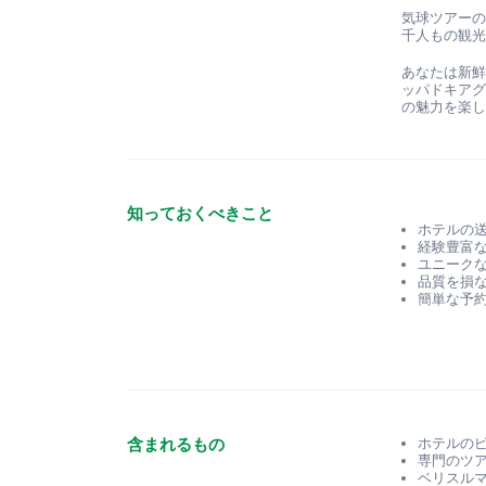
気球ツアー
千人もの観
あなたは新
ッパドキア
の魅力を楽
知っておくべきこと
ホテルの
経験豊富
ユニーク
品質を損
簡単な予
含まれるもの
ホテルの
専門のツ
ベリスル