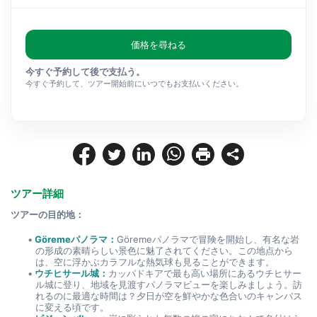
価格を尋ねる
今すぐ予約して後で支払う。
今すぐ予約して、ツアー開始前にいつでもお支払いください。
ツアー詳細
ツアーの目的地：
Göremeパノラマ：
Göremeパノラマで冒険を開始し、有名な岩
の形成の素晴らしい景色に魅了されてください。この地点から
は、空に浮かぶカラフルな熱気球も見ることができます。
ウチヒサール城：
カッパドキアで最も高い場所にあるウチヒサー
ル城に登り、地域を見渡すパノラマビューを楽しみましょう。訪
れるのに最適な時間は？夕日が空を鮮やかな色合いのキャンバス
に変える頃です。