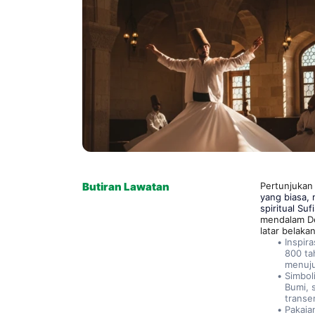
Butiran Lawatan
Pertunjukan
yang biasa,
spiritual Su
mendalam Der
latar belak
Inspira
800 ta
menuju
Simbol
Bumi, 
transe
Pakaia