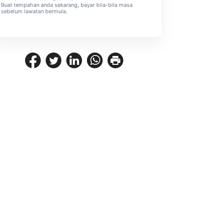
Buat tempahan anda sekarang, bayar bila-bila masa
sebelum lawatan bermula.