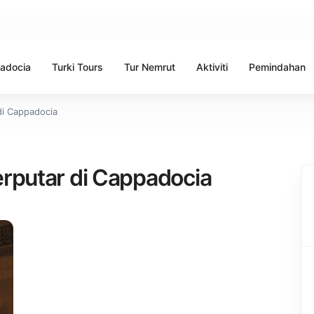
adocia
Turki Tours
Tur Nemrut
Aktiviti
Pemindahan
di Cappadocia
erputar di Cappadocia