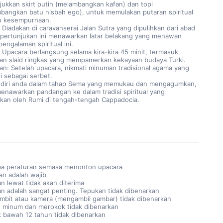
ukkan skirt putih (melambangkan kafan) dan topi 
bangkan batu nisbah ego), untuk memulakan putaran spiritual 
u kesempurnaan.
 Diadakan di caravanserai Jalan Sutra yang dipulihkan dari abad 
 pertunjukan ini menawarkan latar belakang yang menawan 
engalaman spiritual ini.
: Upacara berlangsung selama kira-kira 45 minit, termasuk 
an slaid ringkas yang mempamerkan kekayaan budaya Turki.
n: Setelah upacara, nikmati minuman tradisional agama yang 
i sebagai serbet.
 diri anda dalam tahap Sema yang memukau dan mengagumkan, 
enawarkan pandangan ke dalam tradisi spiritual yang 
mkan oleh Rumi di tengah-tengah Cappadocia.
a peraturan semasa menonton upacara
an adalah wajib
n lewat tidak akan diterima
n adalah sangat penting. Tepukan tidak dibenarkan
imbit atau kamera (mengambil gambar) tidak dibenarkan
 minum dan merokok tidak dibenarkan
 bawah 12 tahun tidak dibenarkan