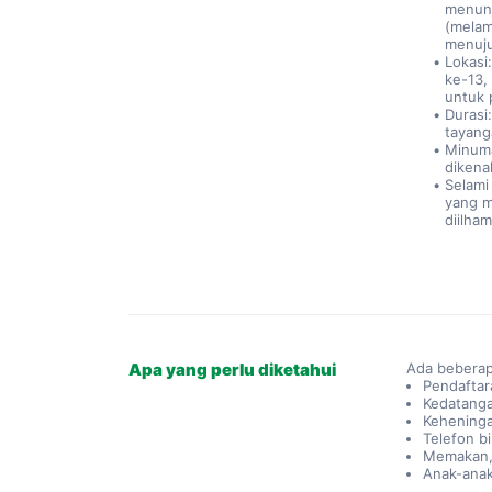
menunj
(melam
menuj
Lokasi:
ke-13,
untuk p
Durasi
tayang
Minuma
dikenal
Selami
yang m
diilha
Apa yang perlu diketahui
Ada beberap
Pendaftar
Kedatanga
Keheninga
Telefon b
Memakan,
Anak-anak