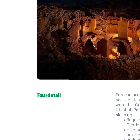
Tourdetail
Een compact
naar de sta
wereld in Gö
Istanbul. Pe
planning.
Begele
Cender
Hike n
bekijk
Verken