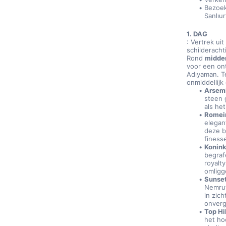
Bezoek
Sanlıur
1. DAG
: Vertrek ui
schilderacht
Rond 
midde
voor een on
Adıyaman. T
onmiddellijk
Arsemi
steen 
als he
Romein
elegan
deze b
finess
Konink
begraf
royalt
omligg
Sunset
Nemrut
in zic
onverg
Top Hi
het ho