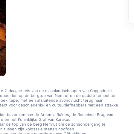
e 2-daagse reis van de maanlandschappen van Cappadocië 
ndbeelden op de bergtop van Nemrut en de oudste tempel ter 
beklitepe, met een afsluitende avondvlucht terug naar 
rfect voor geschiedenis- en cultuurliefhebbers met een strakke 
ide bezoeken aan de Arsemia Ruïnes, de Romeinse Brug van 
e en het Koninklijke Graf van Karakus
aar de top van de berg Nemrut om de zonsondergang te 
en tussen zijn kolossale stenen hoofden
ning van de oude megalieten van Göbeklitepe