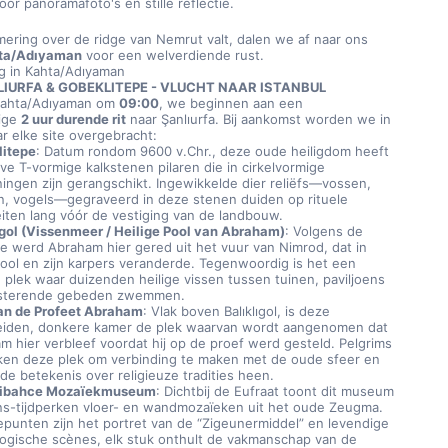
oor panoramafoto's en stille reflectie.
ering over de ridge van Nemrut valt, dalen we af naar ons 
ta/Adıyaman
 voor een welverdiende rust.
g in Kahta/Adıyaman
LIURFA & GOBEKLITEPE - VLUCHT NAAR ISTANBUL
 Kahta/Adıyaman om 
09:00
, we beginnen aan een 
ige 
2 uur durende rit
 naar Şanlıurfa. Bij aankomst worden we in 
r elke site overgebracht:
itepe
: Datum rondom 9600 v.Chr., deze oude heiligdom heeft 
ve T-vormige kalkstenen pilaren die in cirkelvormige 
ingen zijn gerangschikt. Ingewikkelde dier reliëfs—vossen, 
n, vogels—gegraveerd in deze stenen duiden op rituele 
teiten lang vóór de vestiging van de landbouw.
ıgol (Vissenmeer / Heilige Pool van Abraham)
: Volgens de 
e werd Abraham hier gered uit het vuur van Nimrod, dat in 
ool en zijn karpers veranderde. Tegenwoordig is het een 
e plek waar duizenden heilige vissen tussen tuinen, paviljoens 
isterende gebeden zwemmen.
an de Profeet Abraham
: Vlak boven Balıklıgol, is deze 
iden, donkere kamer de plek waarvan wordt aangenomen dat 
m hier verbleef voordat hij op de proef werd gesteld. Pelgrims 
en deze plek om verbinding te maken met de oude sfeer en 
de betekenis over religieuze tradities heen.
libahce Mozaïekmuseum
: Dichtbij de Eufraat toont dit museum 
s-tijdperken vloer- en wandmozaïeken uit het oude Zeugma. 
punten zijn het portret van de “Zigeunermiddel” en levendige 
ogische scènes, elk stuk onthult de vakmanschap van de 