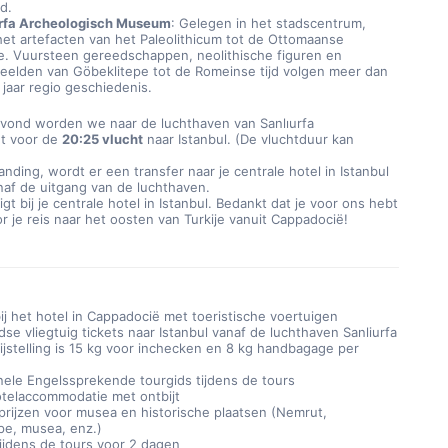
d.
rfa Archeologisch Museum
: Gelegen in het stadscentrum, 
het artefacten van het Paleolithicum tot de Ottomaanse 
e. Vuursteen gereedschappen, neolithische figuren en 
eelden van Göbeklitepe tot de Romeinse tijd volgen meer dan 
 jaar regio geschiedenis.
avond worden we naar de luchthaven van Sanlıurfa 
t voor de 
20:25 vlucht
 naar Istanbul. 
(De vluchtduur kan 
landing, wordt er een transfer naar je centrale hotel in Istanbul 
naf de uitgang van de luchthaven.
gt bij je centrale hotel in Istanbul. Bedankt dat je voor ons hebt 
 je reis naar het oosten van Turkije vanuit Cappadocië!
ij het hotel in Cappadocië met toeristische voertuigen
se vliegtuig tickets naar Istanbul vanaf de luchthaven Sanliurfa
ijstelling is 15 kg voor inchecken en 8 kg handbagage per
nele Engelssprekende tourgids tijdens de tours
otelaccommodatie met ontbijt
rijzen voor musea en historische plaatsen (Nemrut,
pe, musea, enz.)
ijdens de tours voor 2 dagen