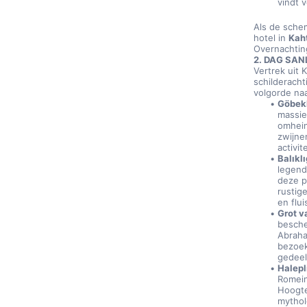
vindt v
Als de schem
hotel in 
Kah
Overnachtin
2. DAG SAN
Vertrek uit
schilderacht
volgorde naa
Göbekl
massie
omhein
zwijne
activi
Balıkl
legend
deze p
rustig
en flu
Grot v
besche
Abraha
bezoek
gedeel
Halep
Romein
Hoogte
mythol