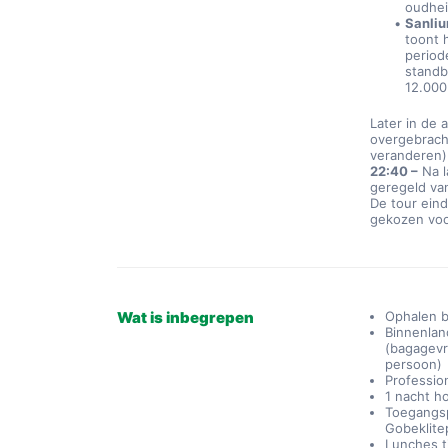
oudhei
Sanliu
toont 
period
standb
12.000
Later in de 
overgebrach
veranderen)
22:40 –
 Na 
geregeld va
De tour eindi
gekozen voor
Wat is inbegrepen
Ophalen b
Binnenland
(bagagevr
persoon)
Professio
1 nacht h
Toegangsp
Gobeklite
Lunches t