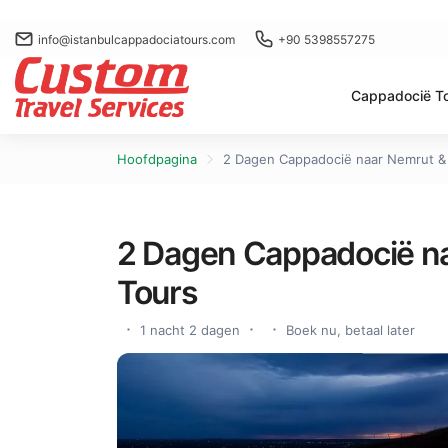
info@istanbulcappadociatours.com
+90 5398557275
Cappadocië T
Hoofdpagina
2 Dagen Cappadocië naar Nemrut &
2 Dagen Cappadocië na
Tours
1 nacht 2 dagen
Boek nu, betaal later