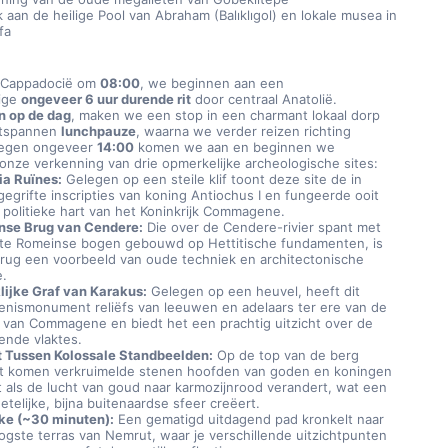
 aan de heilige Pool van Abraham (Balıklıgol) en lokale musea in 
fa
t Cappadocië om 
08:00
, we beginnen aan een 
ige 
ongeveer 6 uur durende rit
 door centraal Anatolië. 
n op de dag
, maken we een stop in een charmant lokaal dorp 
tspannen 
lunchpauze
, waarna we verder reizen richting 
egen ongeveer 
14:00
 komen we aan en beginnen we 
 onze verkenning van drie opmerkelijke archeologische sites:
a Ruïnes:
 Gelegen op een steile klif toont deze site de in 
gegrifte inscripties van koning Antiochus I en fungeerde ooit 
t politieke hart van het Koninkrijk Commagene.
se Brug van Cendere:
 Die over de Cendere-rivier spant met 
te Romeinse bogen gebouwd op Hettitische fundamenten, is 
rug een voorbeeld van oude techniek en architectonische 
e.
lijke Graf van Karakus:
 Gelegen op een heuvel, heeft dit 
enismonument reliëfs van leeuwen en adelaars ter ere van de 
y van Commagene en biedt het een prachtig uitzicht over de 
ende vlaktes.
 Tussen Kolossale Standbeelden:
 Op de top van de berg 
 komen verkruimelde stenen hoofden van goden en koningen 
ht als de lucht van goud naar karmozijnrood verandert, wat een 
etelijke, bijna buitenaardse sfeer creëert.
ke (~30 minuten):
 Een gematigd uitdagend pad kronkelt naar 
ogste terras van Nemrut, waar je verschillende uitzichtpunten 