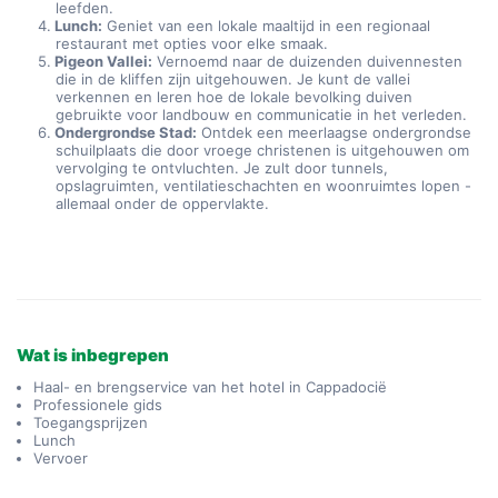
leefden.
Lunch:
 Geniet van een lokale maaltijd in een regionaal 
restaurant met opties voor elke smaak.
Pigeon Vallei:
 Vernoemd naar de duizenden duivennesten 
die in de kliffen zijn uitgehouwen. Je kunt de vallei 
verkennen en leren hoe de lokale bevolking duiven 
gebruikte voor landbouw en communicatie in het verleden.
Ondergrondse Stad:
 Ontdek een meerlaagse ondergrondse 
schuilplaats die door vroege christenen is uitgehouwen om 
vervolging te ontvluchten. Je zult door tunnels, 
opslagruimten, ventilatieschachten en woonruimtes lopen - 
allemaal onder de oppervlakte.
Wat is inbegrepen
Haal- en brengservice van het hotel in Cappadocië
Professionele gids
Toegangsprijzen
Lunch
Vervoer