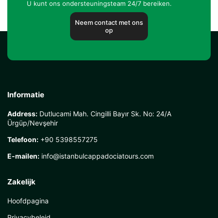
U kunt ons ondersteuningsteam 24/7 bereiken.
Neem contact met ons
op
Informatie
Address:
Dutlucami Mah. Cingilli Bayır Sk. No: 24/A
Ürgüp/Nevşehir
Telefoon:
+90 5398557275
E-mailen:
info@istanbulcappadociatours.com
Zakelijk
Hoofdpagina
Privacybeleid