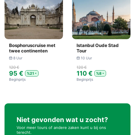
Bosphoruscruise met
Istanbul Oude Stad
twee continenten
Tour
8 Uur
10 Uur
120 €
120 €
95 €
110 €
%21
%8
Beginprijs
Beginprijs
Niet gevonden wat u zocht?
Voor meer tours of andere zaken kunt u bij ons
terecht.