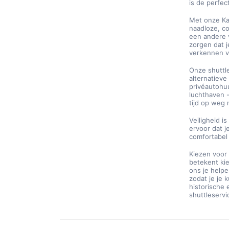
is de perfec
Met onze Kay
naadloze, co
een andere 
zorgen dat j
verkennen 
Onze shuttle
alternatieve 
privéautohu
luchthaven -
tijd op weg
Veiligheid i
ervoor dat j
comfortabel 
Kiezen voor
betekent kie
ons je helpe
zodat je je 
historische 
shuttleserv