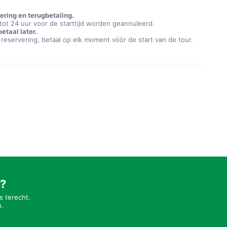
ering en terugbetaling.
tot 24 uur voor de starttijd worden geannuleerd.
etaal later.
eservering, betaal op elk moment vóór de start van de tour.
t?
s terecht.
n.