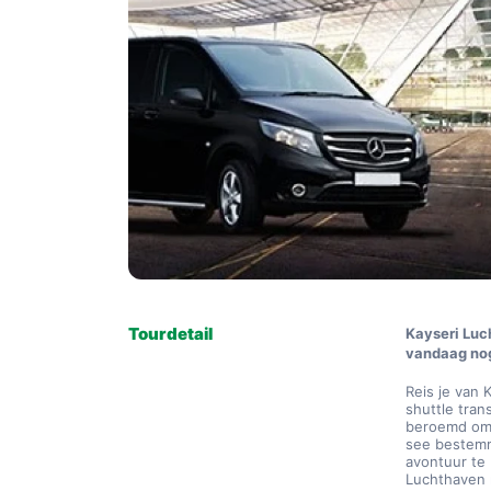
Tourdetail
Kayseri Luch
vandaag no
Reis je van 
shuttle tran
beroemd om 
see bestemmi
avontuur te 
Luchthaven 