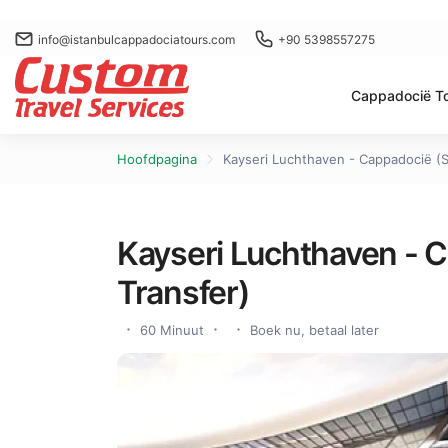
info@istanbulcappadociatours.com
+90 5398557275
Cappadocië T
Hoofdpagina
Kayseri Luchthaven - Cappadocië (S
Kayseri Luchthaven - C
Transfer)
60 Minuut
Boek nu, betaal later