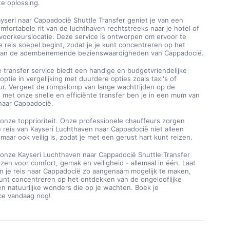
te oplossing.
seri naar Cappadocië Shuttle Transfer geniet je van een 
mfortabele rit van de luchthaven rechtstreeks naar je hotel of 
voorkeurslocatie. Deze service is ontworpen om ervoor te 
e reis soepel begint, zodat je je kunt concentreren op het 
van de adembenemende bezienswaardigheden van Cappadocië.
 transfer service biedt een handige en budgetvriendelijke 
optie in vergelijking met duurdere opties zoals taxi's of 
ur. Vergeet de rompslomp van lange wachttijden op de 
 met onze snelle en efficiënte transfer ben je in een mum van 
 naar Cappadocië.
s onze topprioriteit. Onze professionele chauffeurs zorgen 
e reis van Kayseri Luchthaven naar Cappadocië niet alleen 
maar ook veilig is, zodat je met een gerust hart kunt reizen.
 onze Kayseri Luchthaven naar Cappadocië Shuttle Transfer 
zen voor comfort, gemak en veiligheid - allemaal in één. Laat 
n je reis naar Cappadocië zo aangenaam mogelijk te maken, 
kunt concentreren op het ontdekken van de ongelooflijke 
en natuurlijke wonders die op je wachten. Boek je 
ice vandaag nog!