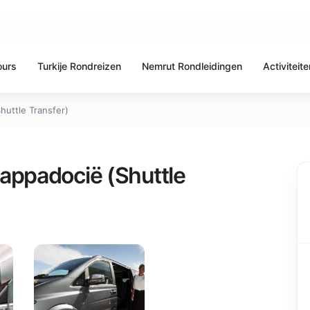
ours
Turkije Rondreizen
Nemrut Rondleidingen
Activiteite
huttle Transfer)
appadocië (Shuttle