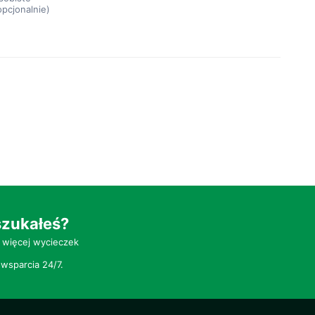
opcjonalnie)
szukałeś?
 więcej wycieczek
wsparcia 24/7.