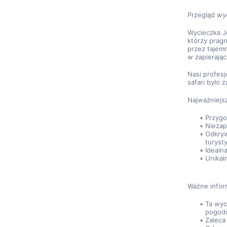
Przegląd wy
Wycieczka J
którzy pragn
przez tajemn
w zapierają
Nasi profesj
safari było 
Najważniejs
Przygo
Niezap
Odkryw
turyst
Idealn
Unikal
Ważne infor
Ta wyc
pogod
Zaleca