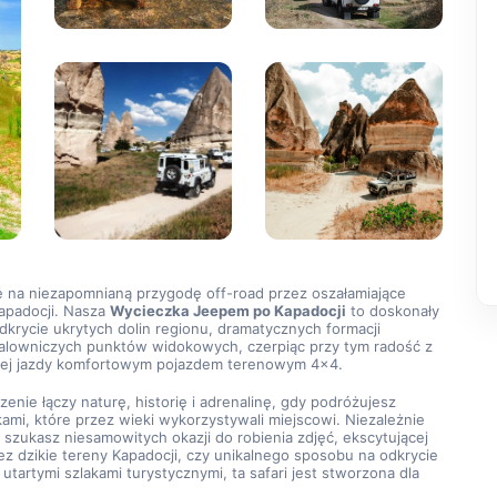
ę na niezapomnianą przygodę off-road przez oszałamiające 
apadocji. Nasza 
Wycieczka Jeepem po Kapadocji
 to doskonały 
krycie ukrytych dolin regionu, dramatycznych formacji 
malowniczych punktów widokowych, czerpiąc przy tym radość z 
ej jazdy komfortowym pojazdem terenowym 4×4.
enie łączy naturę, historię i adrenalinę, gdy podróżujesz 
kami, które przez wieki wykorzystywali miejscowi. Niezależnie 
 szukasz niesamowitych okazji do robienia zdjęć, ekscytującej 
z dzikie tereny Kapadocji, czy unikalnego sposobu na odkrycie 
 utartymi szlakami turystycznymi, ta safari jest stworzona dla 