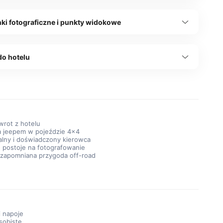
ki fotograficzne i punkty widokowe
do hotelu
wrot z hotelu
a jeepem w pojeździe 4×4
alny i doświadczony kierowca
 postoje na fotografowanie
iezapomniana przygoda off-road
i napoje
sobiste