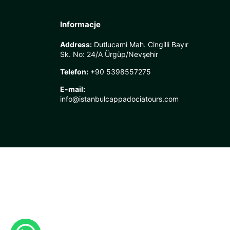
Informacje
Address:
Dutlucami Mah. Cingilli Bayır
Sk. No: 24/A Ürgüp/Nevşehir
Telefon:
+90 5398557275
E-mail:
info@istanbulcappadociatours.com