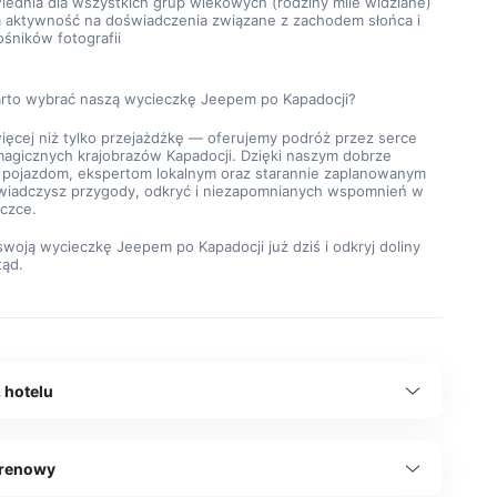
ednia dla wszystkich grup wiekowych (rodziny mile widziane)
a aktywność na doświadczenia związane z zachodem słońca i 
ośników fotografii
rto wybrać naszą wycieczkę Jeepem po Kapadocji?
ięcej niż tylko przejażdżkę — oferujemy podróż przez serce 
magicznych krajobrazów Kapadocji. Dzięki naszym dobrze 
pojazdom, ekspertom lokalnym oraz starannie zaplanowanym 
wiadczysz przygody, odkryć i niezapomnianych wspomnień w 
eczce.
woją wycieczkę Jeepem po Kapadocji już dziś i odkryj doliny 
tąd.
 hotelu
erenowy