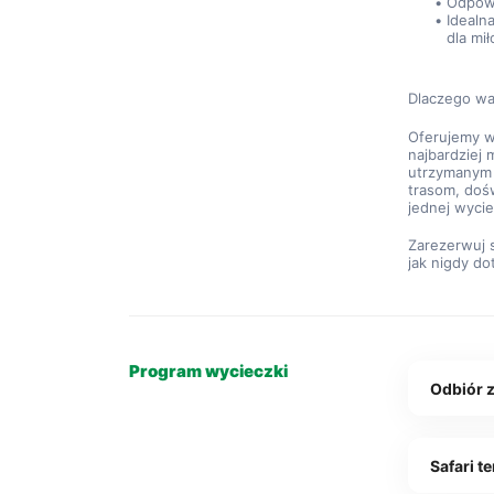
Odpowi
Idealn
dla mił
Dlaczego wa
Oferujemy w
najbardziej 
utrzymanym 
trasom, doś
jednej wyci
Zarezerwuj s
jak nigdy do
Program wycieczki
Odbiór z
Safari t