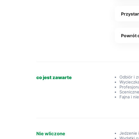
Przystan
Powrót 
co jest zawarte
Odbiór i z
Wycieczk
Profesjon
Sceniczne
Fajna i n
Nie wliczone
Jedzenie 
Wydatki o