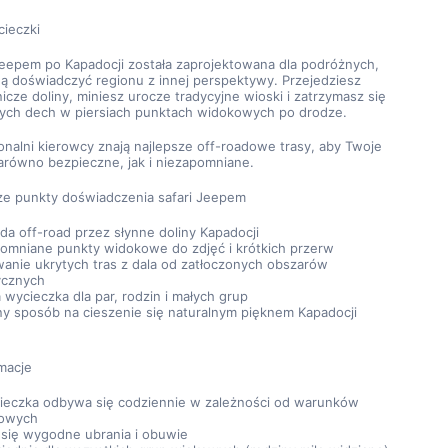
cieczki
eepem po Kapadocji została zaprojektowana dla podróżnych, 
ą doświadczyć regionu z innej perspektywy. Przejedziesz 
icze doliny, miniesz urocze tradycyjne wioski i zatrzymasz się 
cych dech w piersiach punktach widokowych po drodze.
onalni kierowcy znają najlepsze off-roadowe trasy, aby Twoje 
zarówno bezpieczne, jak i niezapomniane.
ze punkty doświadczenia safari Jeepem
da off-road przez słynne doliny Kapadocji
omniane punkty widokowe do zdjęć i krótkich przerw
anie ukrytych tras z dala od zatłoczonych obszarów 
ycznych
a wycieczka dla par, rodzin i małych grup
ny sposób na cieszenie się naturalnym pięknem Kapadocji
macje
ieczka odbywa się codziennie w zależności od warunków 
owych
 się wygodne ubrania i obuwie