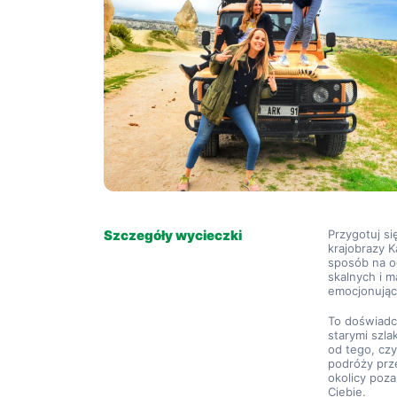
Szczegóły wycieczki
Przygotuj si
krajobrazy K
sposób na od
skalnych i 
emocjonując
To doświadcz
starymi szla
od tego, czy
podróży prze
okolicy poza
Ciebie.