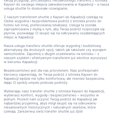
swoją przygodę, potrzebujesz niezawodnego transferu z lotniska 
Kayseri do swojego miejsca zakwaterowania w Kapadocji – a nasza 
usługa shuttle to doskonałe rozwiązanie.
Z naszym transferem shuttle z Kayseri do Kapadocji czekają na 
Ciebie wygodna i bezproblemowa podróż z lotniska prosto do 
hotelu lub innej, preferowanej lokalizacji. Usługa ta została 
zaprojektowana z myślą o tym, aby Twoja podróż rozpoczęła się 
płynnie, pozwalając Ci skupić się na odkrywaniu oszałamiających 
miejsc w Kapadocji.
Nasza usługa transferu shuttle oferuje wygodną i budżetową 
alternatywę dla droższych opcji, takich jak taksówki czy wynajem 
samochodów. Zapomnij o długim oczekiwaniu na lotnisku – z 
naszym szybkim i efektywnym transferem już wkrótce wyruszysz 
w kierunku Kapadocji.
Bezpieczeństwo jest dla nas priorytetem. Nasi profesjonalni 
kierowcy zapewniają, że Twoja podróż z lotniska Kayseri do 
Kapadocji będzie nie tylko komfortowa, ale również bezpieczna, 
dając Ci spokój umysłu podczas podróży.
Wybierając nasz transfer shuttle z lotniska Kayseri do Kapadocji, 
wybierasz komfort, wygodę i bezpieczeństwo – wszystko w 
jednym. Pozwól nam uczynić Twoją podróż do Kapadocji jak 
najbardziej przyjemną, abyś mógł skupić się na odkrywaniu 
niesamowitych historycznych i naturalnych skarbów, które 
czekają. Zarezerwuj swój transfer shuttle już dziś!