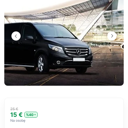
25 €
15 €
%40
Na osobę