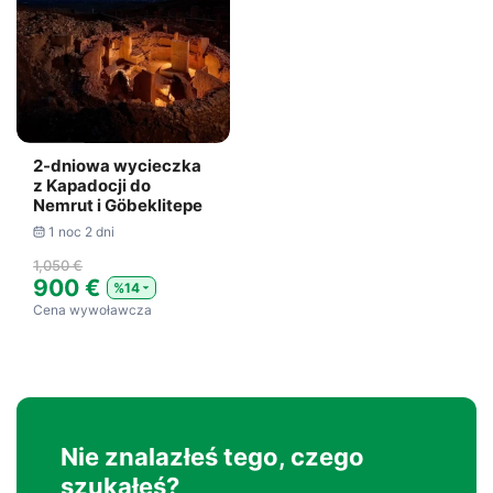
2-dniowa wycieczka
z Kapadocji do
Nemrut i Göbeklitepe
1 noc 2 dni
1,050 €
900 €
%14
Cena wywoławcza
Nie znalazłeś tego, czego
szukałeś?