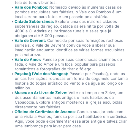
tela de tons vibrantes.
Vale dos Pombos:
 Nomeado devido às inúmeras casas de 
pombos esculpidas nas falésias, o Vale dos Pombos é um 
local sereno para fotos e um passeio pela história.
Cidade Subterrânea:
 Explore uma das maiores cidades 
subterrâneas da região, datada da era hitita por volta de 
4000 a.C. Admire os intricados túneis e salas que já 
abrigaram até 5.000 pessoas.
Vale de Devrent:
 Conhecido por suas formações rochosas 
surreais, o Vale de Devrent convida você a liberar sua 
imaginação enquanto identifica as várias formas esculpidas 
pela natureza.
Vale do Amor:
 Famoso por suas caprichosas chaminés de 
fada, o Vale do Amor é um local popular para passeios 
românticos e fotografias de tirar o fôlego.
Paşabağ (Vale dos Monges):
 Passeie por Paşabağ, onde as 
únicas formações rochosas em forma de cogumelo contam a 
história do toque artístico do vento e da água ao longo de 
milênios.
Museu ao Ar Livre de Zelve:
 Volte no tempo em Zelve, um 
dos assentamentos mais antigos e mais habitados da 
Capadócia. Explore antigos mosteiros e igrejas esculpidas 
diretamente nas falésias.
Oficina de Cerâmica de Avanos:
 Conclua sua jornada com 
uma visita a Avanos, famosa por sua habilidade em cerâmica. 
Aqui, você pode experimentar essa arte antiga e talvez criar 
uma lembrança para levar para casa.