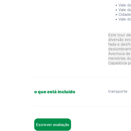
Vale d
Vale d
Cidade
Vale d
Este tour de
diversão en
fada e desfr
deslumbrante
Aventura de 
memórias du
Capadócia pa
o que está incluído
transporte
Escrever avaliação