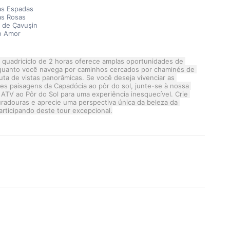
as Espadas
as Rosas
 de Çavuşin
o Amor
 quadriciclo de 2 horas oferece amplas oportunidades de 
quanto você navega por caminhos cercados por chaminés de 
uta de vistas panorâmicas. Se você deseja vivenciar as 
s paisagens da Capadócia ao pôr do sol, junte-se à nossa 
ATV ao Pôr do Sol para uma experiência inesquecível. Crie 
radouras e aprecie uma perspectiva única da beleza da 
rticipando deste tour excepcional.