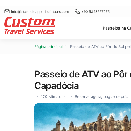
info@istanbulcappadociatours.com
+90 5398557275
Passeios na C
Página principal
Passeio de ATV ao Pôr do Sol pe
Passeio de ATV ao Pôr 
Capadócia
120 Minuto
Reserve agora, pague depois