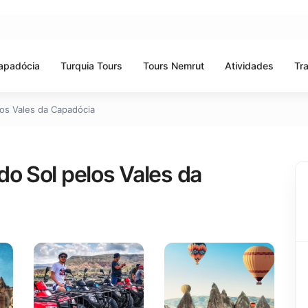
apadócia
Turquia Tours
Tours Nemrut
Atividades
Tr
los Vales da Capadócia
do Sol pelos Vales da