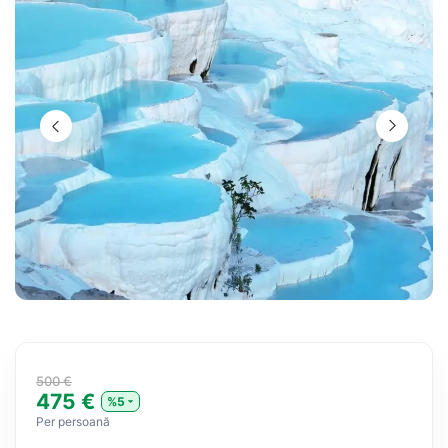
500 €
475 €
%5
Per persoană