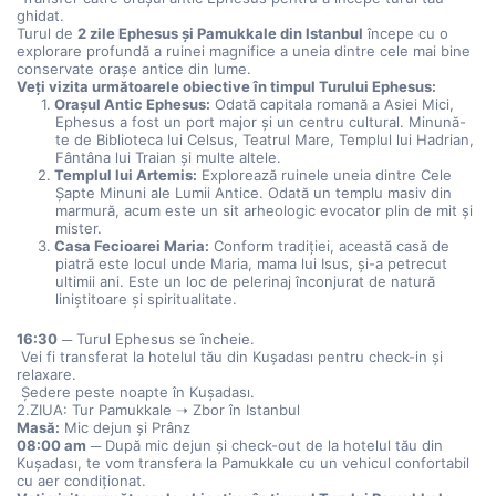
ghidat.
Turul de 
2 zile Ephesus și Pamukkale din Istanbul
 începe cu o 
explorare profundă a ruinei magnifice a uneia dintre cele mai bine 
conservate orașe antice din lume.
Veți vizita următoarele obiective în timpul Turului Ephesus:
Orașul Antic Ephesus:
 Odată capitala romană a Asiei Mici, 
Ephesus a fost un port major și un centru cultural. Minună-
te de Biblioteca lui Celsus, Teatrul Mare, Templul lui Hadrian, 
Fântâna lui Traian și multe altele.
Templul lui Artemis:
 Explorează ruinele uneia dintre Cele 
Șapte Minuni ale Lumii Antice. Odată un templu masiv din 
marmură, acum este un sit arheologic evocator plin de mit și 
mister.
Casa Fecioarei Maria:
 Conform tradiției, această casă de 
piatră este locul unde Maria, mama lui Isus, și-a petrecut 
ultimii ani. Este un loc de pelerinaj înconjurat de natură 
liniștitoare și spiritualitate.
16:30
 ─ Turul Ephesus se încheie.
 Vei fi transferat la hotelul tău din Kuşadası pentru check-in și 
relaxare.
 Ședere peste noapte în Kuşadası.
2.ZIUA: Tur Pamukkale ➝ Zbor în Istanbul
Masă:
 Mic dejun și Prânz
08:00 am
 ─ După mic dejun și check-out de la hotelul tău din 
Kuşadası, te vom transfera la Pamukkale cu un vehicul confortabil 
cu aer condiționat.