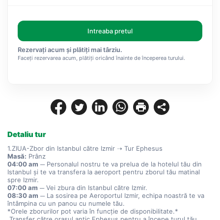
Intreaba pretul
Rezervați acum și plătiți mai târziu.
Faceți rezervarea acum, plătiți oricând înainte de începerea turului.
Detaliu tur
1.ZIUA-Zbor din Istanbul către Izmir ➝ Tur Ephesus
Masă:
 Prânz
04:00 am
 ─ Personalul nostru te va prelua de la hotelul tău din 
Istanbul și te va transfera la aeroport pentru zborul tău matinal 
spre Izmir.
07:00 am
 ─ Vei zbura din Istanbul către Izmir.
08:30 am
 ─ La sosirea pe Aeroportul Izmir, echipa noastră te va 
întâmpina cu un panou cu numele tău.
*Orele zborurilor pot varia în funcție de disponibilitate.*
 Transfer către orașul antic Ephesus pentru a începe turul tău 