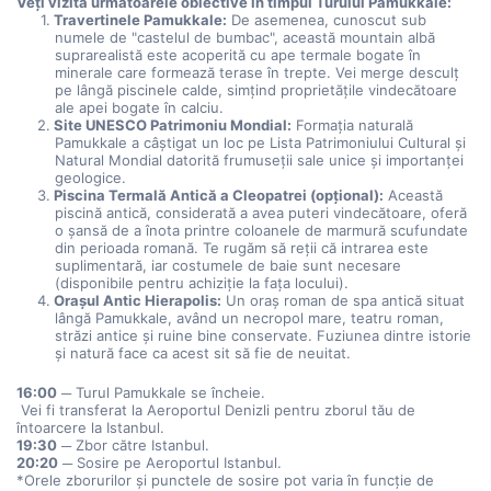
Veți vizita următoarele obiective în timpul Turului Pamukkale:
Travertinele Pamukkale:
 De asemenea, cunoscut sub 
numele de "castelul de bumbac", această mountain albă 
suprarealistă este acoperită cu ape termale bogate în 
minerale care formează terase în trepte. Vei merge desculț 
pe lângă piscinele calde, simțind proprietățile vindecătoare 
ale apei bogate în calciu.
Site UNESCO Patrimoniu Mondial:
 Formația naturală 
Pamukkale a câștigat un loc pe Lista Patrimoniului Cultural și 
Natural Mondial datorită frumuseții sale unice și importanței 
geologice.
Piscina Termală Antică a Cleopatrei (opțional):
 Această 
piscină antică, considerată a avea puteri vindecătoare, oferă 
o șansă de a înota printre coloanele de marmură scufundate 
din perioada romană. Te rugăm să reții că intrarea este 
suplimentară, iar costumele de baie sunt necesare 
(disponibile pentru achiziție la fața locului).
Orașul Antic Hierapolis:
 Un oraș roman de spa antică situat 
lângă Pamukkale, având un necropol mare, teatru roman, 
străzi antice și ruine bine conservate. Fuziunea dintre istorie 
și natură face ca acest sit să fie de neuitat.
16:00
 ─ Turul Pamukkale se încheie.
 Vei fi transferat la Aeroportul Denizli pentru zborul tău de 
întoarcere la Istanbul.
19:30
 ─ Zbor către Istanbul.
20:20
 ─ Sosire pe Aeroportul Istanbul.
*Orele zborurilor și punctele de sosire pot varia în funcție de 