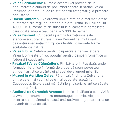
Valea Porumbeilor:
 Numele acestei văi provine de la 
nenumăratele cuiburi de porumbei săpate în stânci, Valea 
Porumbeilor este un loc liniștit pentru fotografii și o plimbare 
prin istorie.
Orașul Subteran:
 Explorează unul dintre cele mai mari orașe 
subterane din regiune, datând din era Hittită, în jurul anului 
4000 î.Hr. Uimește-te de tunelurile și camerele complicate 
care odată adăposteau până la 5.000 de oameni.
Valea Devrent:
 Cunoscută pentru formațiunile sale 
stâncoase supranaturale, Valea Devrent te invită să-ți 
dezlănțui imaginația în timp ce identifici diversele forme 
sculptate de natură.
Valea Iubirii:
 Celebra pentru ciupercile ei fermecătoare, 
Valea Iubirii este un loc popular pentru plimbări romantice și 
fotografii captivante.
Paşabağ (Valea Călugărilor):
 Plimbă-te prin Paşabağ, unde 
formațiunile unice în formă de ciupercă spun povestea 
atingerii artistice a vântului și apei de-a lungul mileniilor.
Muzeul în Aer Liber Zelve:
 Fă un salt în timp la Zelve, una 
dintre cele mai vechi și cele mai populate așezări din 
Cappadocia. Explorează mănăstirile și bisericile antice săpate 
direct în stânci.
Atelierul de Ceramică Avanos:
 Încheie-ți călătoria cu o vizită 
la Avanos, renumit pentru meșteșugul ceramic. Aici, poți 
încerca să stăpânești această artă străveche și poate crea un 
suvenir de dus acasă.