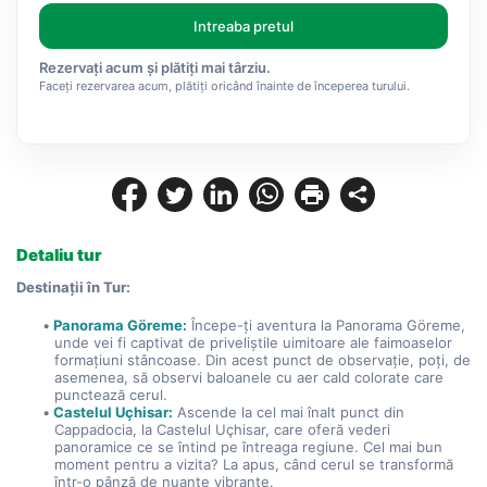
Intreaba pretul
Rezervați acum și plătiți mai târziu.
Faceți rezervarea acum, plătiți oricând înainte de începerea turului.
Detaliu tur
Destinații în Tur:
Panorama Göreme:
 Începe-ți aventura la Panorama Göreme, 
unde vei fi captivat de priveliștile uimitoare ale faimoaselor 
formațiuni stâncoase. Din acest punct de observație, poți, de 
asemenea, să observi baloanele cu aer cald colorate care 
punctează cerul.
Castelul Uçhisar:
 Ascende la cel mai înalt punct din 
Cappadocia, la Castelul Uçhisar, care oferă vederi 
panoramice ce se întind pe întreaga regiune. Cel mai bun 
moment pentru a vizita? La apus, când cerul se transformă 
într-o pânză de nuanțe vibrante.