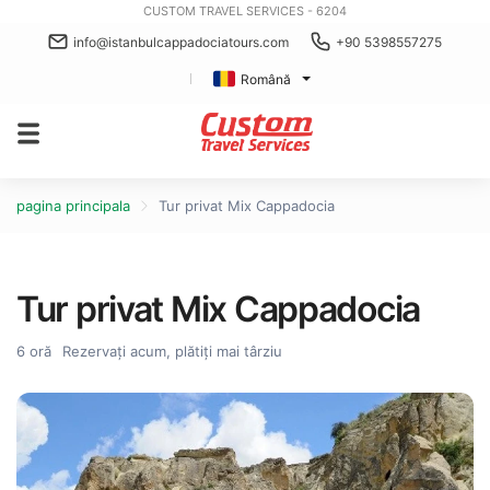
CUSTOM TRAVEL SERVICES - 6204
info@istanbulcappadociatours.com
+90 5398557275
Română
pagina principala
Tur privat Mix Cappadocia
Tur privat Mix Cappadocia
6 oră
Rezervați acum, plătiți mai târziu