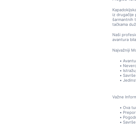
Kapadokijska
iz drugačije
šarmantnih t
tačkama duž
Naši profesi
avantura bil
Najvažniji M
Avantu
Nevero
Istražu
Savrše
Jedins
Važne Inform
Ova tu
Prepor
Pogodn
Savršen