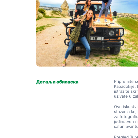
Детаљи обиласка
Pripremite s
Kapadokije. 
istražite sk
uživate u za
Ovo iskustvo
stazama koje 
za fotografis
jedinstven n
safari avant
Pregled Tur