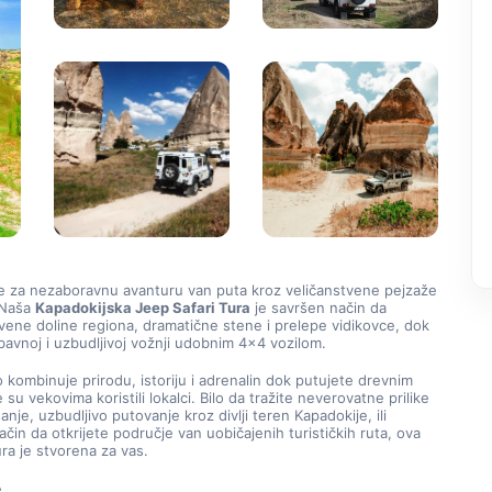
e za nezaboravnu avanturu van puta kroz veličanstvene pejzaže 
Naša 
Kapadokijska Jeep Safari Tura
 je savršen način da 
rivene doline regiona, dramatične stene i prelepe vidikovce, dok 
bavnoj i uzbudljivoj vožnji udobnim 4×4 vozilom.
 kombinuje prirodu, istoriju i adrenalin dok putujete drevnim 
su vekovima koristili lokalci. Bilo da tražite neverovatne prilike 
anje, uzbudljivo putovanje kroz divlji teren Kapadokije, ili 
ačin da otkrijete područje van uobičajenih turističkih ruta, ova 
ura je stvorena za vas.
e