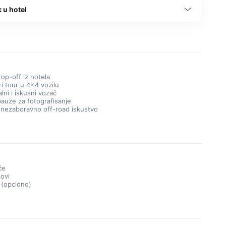
 u hotel
rop-off iz hotela
i tour u 4×4 vozilu
lni i iskusni vozač
auze za fotografisanje
 nezaboravno off-road iskustvo
će
kovi
 (opciono)