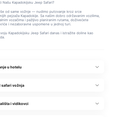
ti Našu Kapadokijsku Jeep Safari?
iše od same vožnje — nudimo putovanje kroz srce 
nijih pejzaža Kapadokije. Sa našim dobro održavanim vozilima, 
alnim vozačima i pažljivo planiranim rutama, doživećete 
kriće i nezaboravne uspomene u jednoj turi.
svoju Kapadokijsku Jeep Safari danas i istražite doline kao 
da.
anje u hotelu
 safari vožnja
ališta i vidikovci