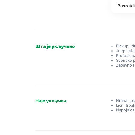
Povratak
Шта је укључено
Pickup i d
Jeep safar
Profesiona
Scenske p
Zabavno i
Није укључен
Hrana i pi
Lični troš
Napojnica