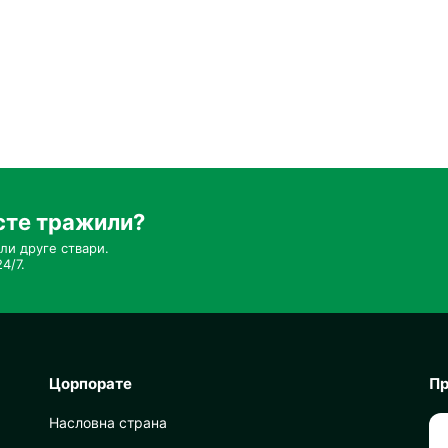
сте тражили?
ли друге ствари.
4/7.
Цорпорате
Пр
Насловна страна