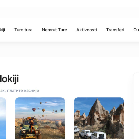
iji
Ture tura
Nemrut Ture
Aktivnosti
Transferi
O 
okiji
х, платите касније