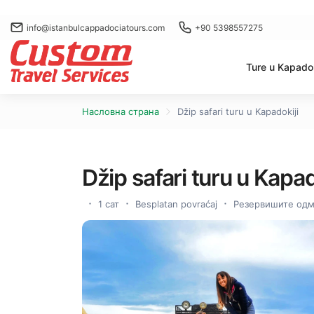
info@istanbulcappadociatours.com
+90 5398557275
Ture u Kapadok
Насловна страна
Džip safari turu u Kapadokiji
Džip safari turu u Kapad
1 сат
Besplatan povraćaj
Резервишите одма