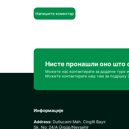
Напишите коментар
Нисте пронашли оно што 
Можете нас контактирати за додатне туре и
Можете контактирати наш тим за подршку 2
Информације
Address:
Dutlucami Mah. Cingilli Bayır
Sk. No: 24/A Ürgüp/Nevşehir