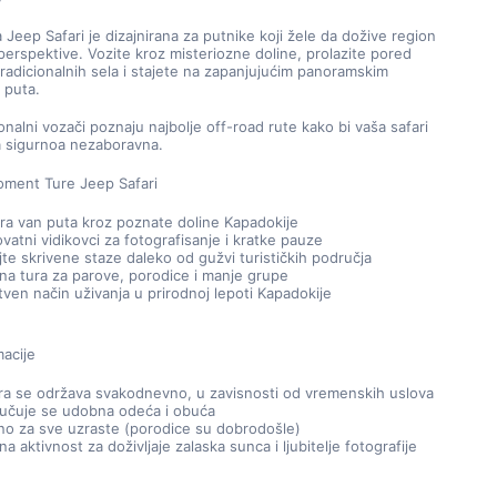
 Jeep Safari je dizajnirana za putnike koji žele da dožive region 
 perspektive. Vozite kroz misteriozne doline, prolazite pored 
radicionalnih sela i stajete na zapanjujućim panoramskim 
 puta.
onalni vozači poznaju najbolje off-road rute kako bi vaša safari 
a sigurnoa nezaboravna.
oment Ture Jeep Safari
ra van puta kroz poznate doline Kapadokije
vatni vidikovci za fotografisanje i kratke pauze
jte skrivene staze daleko od gužvi turističkih područja
na tura za parove, porodice i manje grupe
tven način uživanja u prirodnoj lepoti Kapadokije
acije
ra se održava svakodnevno, u zavisnosti od vremenskih uslova
učuje se udobna odeća i obuća
o za sve uzraste (porodice su dobrodošle)
a aktivnost za doživljaje zalaska sunca i ljubitelje fotografije