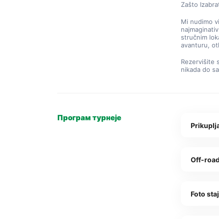
Zašto Izabra
Mi nudimo v
najmaginativ
stručnim lok
avanturu, ot
Rezervišite 
nikada do sa
Програм турнеје
Prikuplj
Off-road
Foto staj