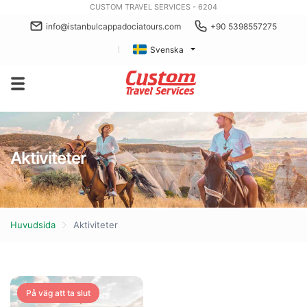
CUSTOM TRAVEL SERVICES - 6204
info@istanbulcappadociatours.com
+90 5398557275
Svenska
Aktiviteter
Huvudsida
Aktiviteter
På väg att ta slut