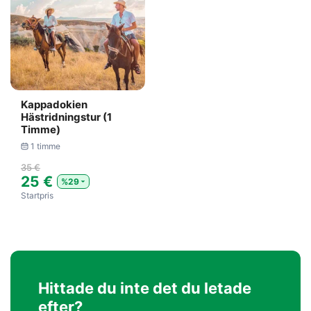
Kappadokien
Hästridningstur (1
Timme)
1 timme
35 €
25 €
%29
Startpris
Hittade du inte det du letade
efter?