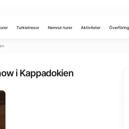
urer
Turkietresor
Nemrut-turer
Aktiviteter
Överförin
ien
how i Kappadokien