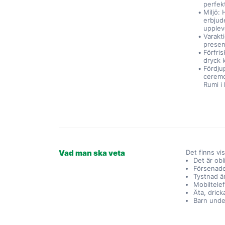
perfek
Miljö: 
erbjud
upplev
Varakt
presen
Förfris
dryck 
Fördju
ceremon
Rumi i
Vad man ska veta
Det finns vi
Det är obl
Försenade
Tystnad är
Mobiltelef
Äta, drick
Barn under