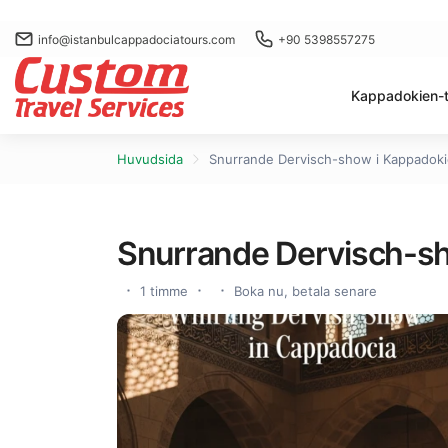
info@istanbulcappadociatours.com
+90 5398557275
Kappadokien-t
Huvudsida
Snurrande Dervisch-show i Kappadok
Snurrande Dervisch-s
1 timme
Boka nu, betala senare