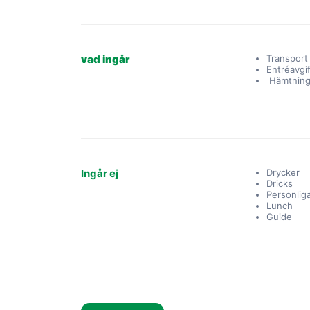
vad ingår
Transport
Entréavgi
Hämtning 
Ingår ej
Drycker
Dricks
Personliga
Lunch
Guide