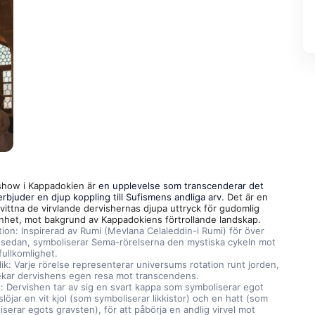
show i Kappadokien är 
en upplevelse som transcenderar det 
erbjuder en djup koppling till Sufismens andliga arv.
 Det är en 
vittna de virvlande dervishernas djupa uttryck för gudomlig 
enhet, mot bakgrund av Kappadokiens förtrollande landskap.
tion: Inspirerad av Rumi (Mevlana Celaleddin-i Rumi) för över 
 sedan, symboliserar Sema-rörelserna den mystiska cykeln mot 
fullkomlighet.
ik: Varje rörelse representerar universums rotation runt jorden, 
 ekar dervishens egen resa mot transcendens.
l: Dervishen tar av sig en svart kappa som symboliserar egot 
löjar en vit kjol (som symboliserar likkistor) och en hatt (som 
serar egots gravsten), för att påbörja en andlig virvel mot 