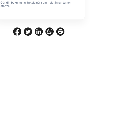
Gör din bokning nu, betala när som helst innan turnén
startar.