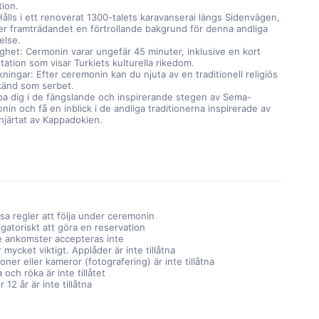
tion.
Hålls i ett renoverat 1300-talets karavanserai längs Sidenvägen, 
er framträdandet en förtrollande bakgrund för denna andliga 
else.
ighet: Cermonin varar ungefär 45 minuter, inklusive en kort 
tation som visar Turkiets kulturella rikedom.
kningar: Efter ceremonin kan du njuta av en traditionell religiös 
känd som serbet.
pa dig i de fängslande och inspirerande stegen av Sema-
in och få en inblick i de andliga traditionerna inspirerade av 
 hjärtat av Kappadokien.
ssa regler att följa under ceremonin
igatoriskt att göra en reservation
 ankomster accepteras inte
 mycket viktigt. Applåder är inte tillåtna
oner eller kameror (fotografering) är inte tillåtna
a och röka är inte tillåtet
 12 år är inte tillåtna