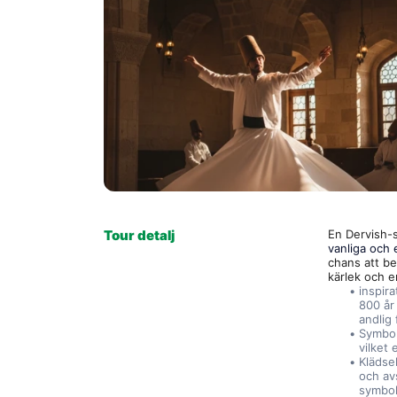
Tour detalj
En Dervish-
vanliga och 
chans att be
kärlek och 
inspira
800 år
andlig 
Symbol
vilket
Klädse
och avs
symboli