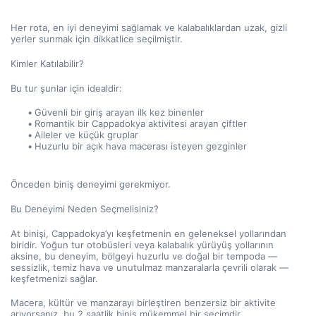
Her rota, en iyi deneyimi sağlamak ve kalabalıklardan uzak, gizli 
yerler sunmak için dikkatlice seçilmiştir.
Kimler Katılabilir?
Bu tur şunlar için idealdir:
Güvenli bir giriş arayan ilk kez binenler
Romantik bir Cappadokya aktivitesi arayan çiftler
Aileler ve küçük gruplar
Huzurlu bir açık hava macerası isteyen gezginler
Önceden biniş deneyimi gerekmiyor.
Bu Deneyimi Neden Seçmelisiniz?
At binişi, Cappadokya’yı keşfetmenin en geleneksel yollarından 
biridir. Yoğun tur otobüsleri veya kalabalık yürüyüş yollarının 
aksine, bu deneyim, bölgeyi huzurlu ve doğal bir tempoda — 
sessizlik, temiz hava ve unutulmaz manzaralarla çevrili olarak — 
keşfetmenizi sağlar.
Macera, kültür ve manzarayı birleştiren benzersiz bir aktivite 
arıyorsanız, bu 2 saatlik biniş mükemmel bir seçimdir.