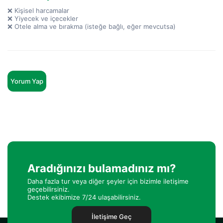
❌ Kişisel harcamalar
❌ Yiyecek ve içecekler
❌ Otele alma ve bırakma (isteğe bağlı, eğer mevcutsa)
Yorum Yap
Aradığınızı bulamadınız mı?
Daha fazla tur veya diğer şeyler için bizimle iletişime
geçebilirsiniz.
Destek ekibimize 7/24 ulaşabilirsiniz.
İletişime Geç