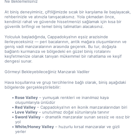
Ne Beklemelisiniz
At biniş deneyiminiz, çiftliğimizde sıcak bir karşılama ile başlayacak, 
rehberinizle ve atınızla tanışacaksınız. Yola çıkmadan önce, 
kendinizi rahat ve güvende hissetmenizi sağlamak için kısa bir 
güvenlik brifingi ve temel biniş talimatları alacaksınız.
Yolculuk başladığında, Cappadokya’nın eşsiz arazisinde 
ilerleyeceksiniz — peri bacalarının, antik mağara oluşumlarının ve 
geniş vadi manzaralarının arasında geçerek. Bu tur, doğayla 
bağlantı kurmanıza ve bölgedeki en güzel biniş rotalarını 
keşfetmenize olanak tanıyan mükemmel bir rahatlama ve keşif 
dengesi sunar.
Görmeyi Bekleyebileceğiniz Manzaralı Vadiler
Hava koşullarına ve grup tercihlerine bağlı olarak, biniş aşağıdaki 
bölgelerde gerçekleştirilebilir:
Rose Valley
 – yumuşak renkleri ve inanılmaz kaya 
oluşumlarıyla ünlüdür
Red Valley
 – Cappadokya'nın en ikonik manzaralarından biri
Love Valley
 – unutulmaz doğal sütunlarıyla tanınır
Sword Valley
 – dramatik manzaralar sunan sessiz ve ıssız bir 
yol
White/Honey Valley
 – huzurlu kırsal manzaralar ve gizli 
yerler