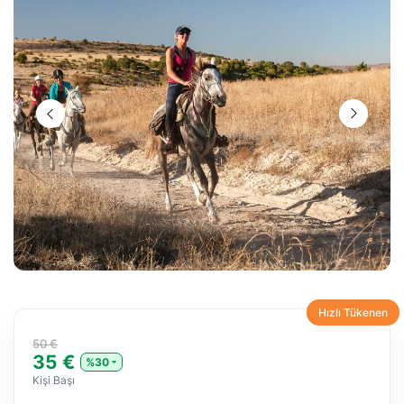
Hızlı Tükenen
50 €
35 €
%30
Kişi Başı