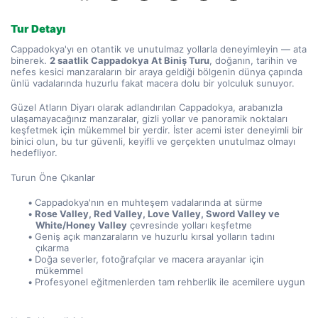
Tur Detayı
Cappadokya'yı en otantik ve unutulmaz yollarla deneyimleyin — ata 
binerek. 
2 saatlik Cappadokya At Biniş Turu
, doğanın, tarihin ve 
nefes kesici manzaraların bir araya geldiği bölgenin dünya çapında 
ünlü vadalarında huzurlu fakat macera dolu bir yolculuk sunuyor.
Güzel Atların Diyarı olarak adlandırılan Cappadokya, arabanızla 
ulaşamayacağınız manzaralar, gizli yollar ve panoramik noktaları 
keşfetmek için mükemmel bir yerdir. İster acemi ister deneyimli bir 
binici olun, bu tur güvenli, keyifli ve gerçekten unutulmaz olmayı 
hedefliyor.
Turun Öne Çıkanlar
Cappadokya'nın en muhteşem vadalarında at sürme
Rose Valley, Red Valley, Love Valley, Sword Valley ve 
White/Honey Valley
 çevresinde yolları keşfetme
Geniş açık manzaraların ve huzurlu kırsal yolların tadını 
çıkarma
Doğa severler, fotoğrafçılar ve macera arayanlar için 
mükemmel
Profesyonel eğitmenlerden tam rehberlik ile acemilere uygun