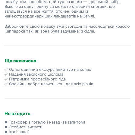
незабутнім способом, цей тур на конях — ідеальний вибір. 
Всього за одну годину ви можете створити спогади, що 
залишаться на все життя, оточені одним із 
найекстраординарніших ландшафтів на Землі.
Забронюйте свою поїздку вже сьогодні та насолодіться красою 
Каппадокії так, як вона була задумана: з сідла.
Що включено
✅ Одногодинний екскурсійний тур на конях
✅ Надання захисного шолома
✅ Підтримка професійного гіда
✅ Спокійні, добре навчені коні для всіх рівнів
Не входить
❌ Трансфер з готелю і назад (за запитом)
❌ Особисті витрати
❌ Їжа і напої