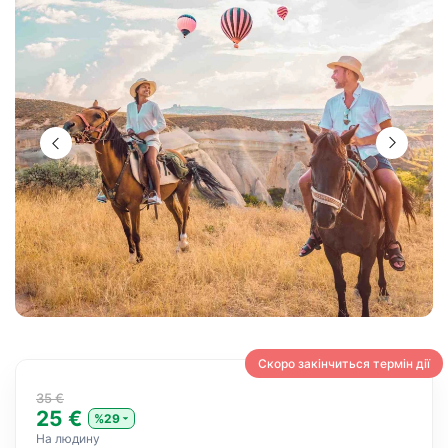
Скоро закінчиться термін дії
35 €
25 €
%29
На людину