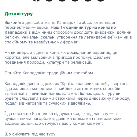
Деталі туру
Відкрийте для себе магію Каппадокії з абсолютно іншої 
перспективи — верхи. Наш 
1-годинний тур на конях по 
Каппадокії
 є відмінним способом дослідити дивовижні долини 
регіону, унікальні скельні утворення та легендарні феї-каміни в 
спокійному та незабутньому форматі.
Чи ви вперше сідлете коня, чи досвідчений вершник, ця 
коротка, але мальовнича пригода пропонує ідеальне 
поєднання природи, культури та релаксації.
Пізнайте Каппадокію традиційним способом
Каппадокія давно відома як “Країна красивих коней”, і верхова 
їзда залишається одним із найбільш автентичних способів 
зв'язатися з її вічними ландшафтами. Під час цього туру ви 
будете слідувати тихими стежками через дивовижну природу, 
подалі від натовпів та сучасних відволікань.
Їзда верхи по Каппадокії відчувається, як під час сну — з 
вулканічними пагорбами, давніми шляхами і панорамними 
видами долин, що оточують вас у кожен момент.
Що очікувати під час туру