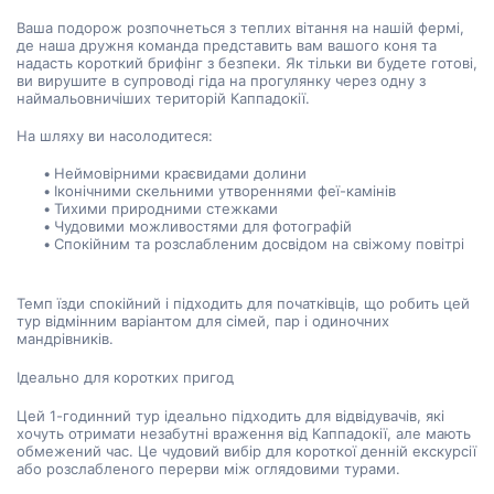
Ваша подорож розпочнеться з теплих вітання на нашій фермі, 
де наша дружня команда представить вам вашого коня та 
надасть короткий брифінг з безпеки. Як тільки ви будете готові, 
ви вирушите в супроводі гіда на прогулянку через одну з 
наймальовничіших територій Каппадокії.
На шляху ви насолодитеся:
Неймовірними краєвидами долини
Іконічними скельними утвореннями феї-камінів
Тихими природними стежками
Чудовими можливостями для фотографій
Спокійним та розслабленим досвідом на свіжому повітрі
Темп їзди спокійний і підходить для початківців, що робить цей 
тур відмінним варіантом для сімей, пар і одиночних 
мандрівників.
Ідеально для коротких пригод
Цей 1-годинний тур ідеально підходить для відвідувачів, які 
хочуть отримати незабутні враження від Каппадокії, але мають 
обмежений час. Це чудовий вибір для короткої денній екскурсії 
або розслабленого перерви між оглядовими турами.