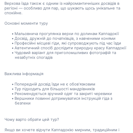
Верхова їзда також є одним із найромантичніших досвідів в 
регіоні — особливо для пар, що шукають щось унікальне та 
спокійне.
Основні моменти туру
Мальовнича прогулянка верхи по долинам Каппадокії
Досвід, дружній до початківців, з навченими конями
Професійні місцеві гіди, які супроводжують під час їзди
Автентичний спосіб дослідити природну красу Каппадокії
Чудовий варіант для приголомшливих фотографій та 
незабутніх спогадів
Важлива інформація
Попередній досвід їзди не є обов'язковим
Тур підходить для більшості мандрівників
Рекомендується зручний одяг та закриті черевики
Вершники повинні дотримуватися інструкцій гіда з 
безпеки
Чому варто обрати цей тур?
Якщо ви хочете відчути Каппадокію мирним, традиційним і 