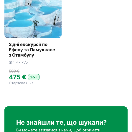
2 дні екскурсії по
Ефесу та Памуккале
з Стамбулу
1 ніч 2 дні
500 €
475 €
%5
Стартова ціна
Не знайшли те, що шукали?
Ви можете зв’язатися з нами, щоб отримати