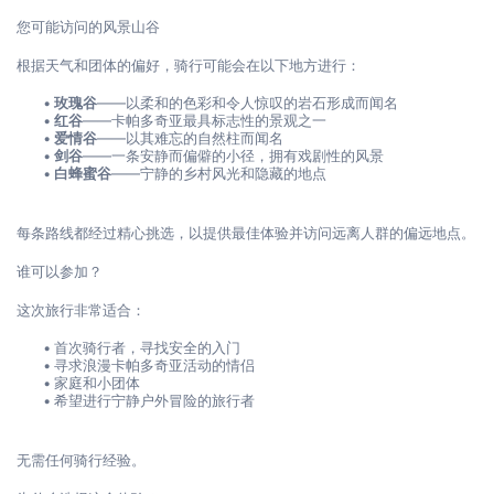
您可能访问的风景山谷
根据天气和团体的偏好，骑行可能会在以下地方进行：
玫瑰谷
——以柔和的色彩和令人惊叹的岩石形成而闻名
红谷
——卡帕多奇亚最具标志性的景观之一
爱情谷
——以其难忘的自然柱而闻名
剑谷
——一条安静而偏僻的小径，拥有戏剧性的风景
白蜂蜜谷
——宁静的乡村风光和隐藏的地点
每条路线都经过精心挑选，以提供最佳体验并访问远离人群的偏远地点。
谁可以参加？
这次旅行非常适合：
首次骑行者，寻找安全的入门
寻求浪漫卡帕多奇亚活动的情侣
家庭和小团体
希望进行宁静户外冒险的旅行者
无需任何骑行经验。