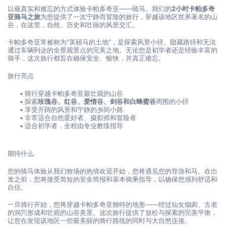
以最真实和难忘的方式体验卡帕多奇亚——骑马。我们的
2小时卡帕多奇
亚骑马之旅
为您提供了一次宁静而冒险的旅行，穿越该地区世界著名的山
谷，在这里，自然、历史和壮丽的风景交汇。
卡帕多奇亚常被称为“美丽马的土地”，是探索风景小径、隐藏路径和无法
通过车辆到达的全景观景点的完美之地。无论您是初学者还是经验丰富的
骑手，这次旅行都旨在确保安全、愉快，并真正难忘。
旅行亮点
骑行穿越卡帕多奇亚最壮观的山谷
探索
玫瑰谷、红谷、爱情谷、剑谷和白蜂蜜谷
周围的小径
享受开阔的风景和宁静的乡间小路
非常适合自然爱好者、摄影师和冒险者
适合初学者，全程由专业教练指导
期待什么
您的骑马体验从我们牧场的热情欢迎开始，您将遇见您的导游和马。在出
发之前，您将接受简短的安全简报和基本骑乘指导，以确保您感到舒适和
自信。
一旦骑行开始，您将穿越卡帕多奇亚独特的地形——经过仙女烟囱、古老
的洞穴形成和壮观的山谷美景。这次旅行提供了放松与探索的完美平衡，
让您在发现该地区一些最美丽的骑行路线的同时与大自然连接。