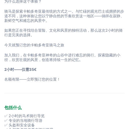
为什么选择这个体验？
骑马是探索卡帕多奇亚最传统的方式之一。与忙碌的观光巴士或拥挤的步
道不同，这种体验让您以宁静自然的节奏欣赏这一地区——徜徉在寂静、
新鲜空气和难忘的风景中。
如果您正在寻找结合冒险、文化和风景的独特活动，那么这次2小时的骑
行是完美的选择。
今天就预订您的卡帕多奇亚骑马之旅
加入我们，在卡帕多奇亚神奇的山谷中进行难忘的骑行。探索隐藏的小
径，欣赏壮观的风景，创造将持续一生的记忆。
2小时——仅需35€
名额有限——立即预订您的位置！
包括什么
✅ 2小时的马术骑行导览
✅ 专业的当地骑行导游
✅ 头盔和安全设备