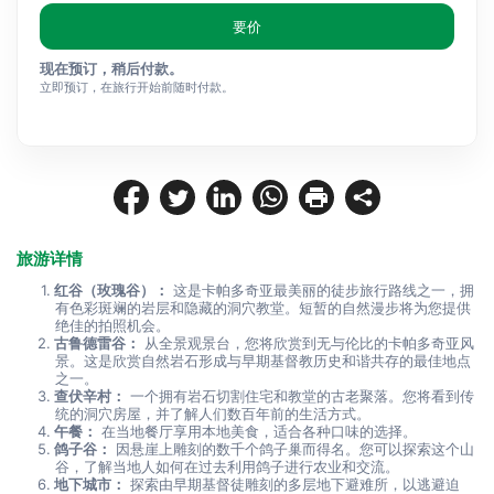
要价
现在预订，稍后付款。
立即预订，在旅行开始前随时付款。
旅游详情
红谷（玫瑰谷）：
 这是卡帕多奇亚最美丽的徒步旅行路线之一，拥
有色彩斑斓的岩层和隐藏的洞穴教堂。短暂的自然漫步将为您提供
绝佳的拍照机会。
古鲁德雷谷：
 从全景观景台，您将欣赏到无与伦比的卡帕多奇亚风
景。这是欣赏自然岩石形成与早期基督教历史和谐共存的最佳地点
之一。
查伏辛村：
 一个拥有岩石切割住宅和教堂的古老聚落。您将看到传
统的洞穴房屋，并了解人们数百年前的生活方式。
午餐：
 在当地餐厅享用本地美食，适合各种口味的选择。
鸽子谷：
 因悬崖上雕刻的数千个鸽子巢而得名。您可以探索这个山
谷，了解当地人如何在过去利用鸽子进行农业和交流。
地下城市：
 探索由早期基督徒雕刻的多层地下避难所，以逃避迫