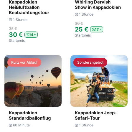
Kappadokien
Whirling Dervish
Heißluftballon
Show in Kappadokien
Beobachtungstour
1 Stunde
1 Stunde
30 €
25 €
35 €
%17
30 €
%14
Startpreis
Startpreis
Kurz vor Ablauf
Sonderangebot
Kappadokien
Kappadokien Jeep-
Standardballonflug
Safari-Tour
60 Minute
1 Stunde