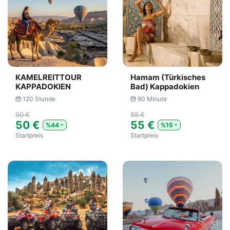
KAMELREITTOUR
Hamam (Türkisches
KAPPADOKIEN
Bad) Kappadokien
120 Stunde
60 Minute
90 €
65 €
50 €
55 €
%44
%15
Startpreis
Startpreis