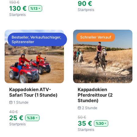
150 €
90 €
130 €
%13
Startpreis
Startpreis
Bestseller, Verkaufsschlager,
Schneller Verkauf
Spitzenreiter
Kappadokien ATV-
Kappadokien
Safari Tour (1 Stunde)
Pferdreittour (2
Stunden)
1 Stunde
2 Stunde
40 €
25 €
50 €
%38
35 €
%30
Startpreis
Startpreis