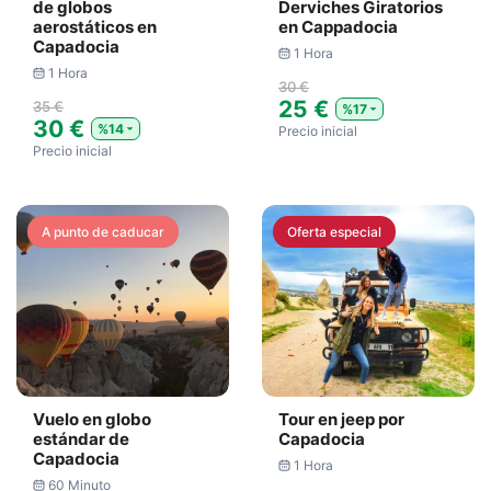
de globos
Derviches Giratorios
aerostáticos en
en Cappadocia
Capadocia
1 Hora
1 Hora
30 €
25 €
35 €
%17
30 €
%14
Precio inicial
Precio inicial
A punto de caducar
Oferta especial
Vuelo en globo
Tour en jeep por
estándar de
Capadocia
Capadocia
1 Hora
60 Minuto