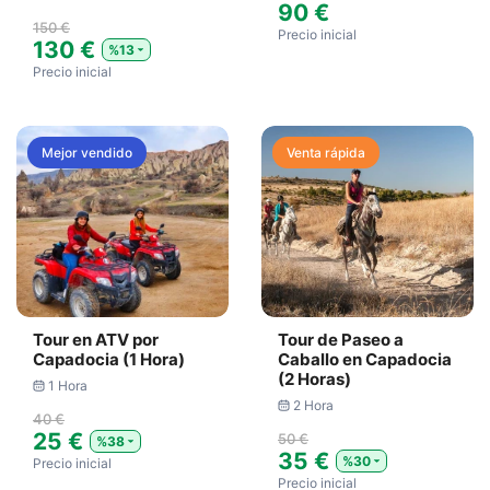
90 €
150 €
Precio inicial
130 €
%13
Precio inicial
Mejor vendido
Venta rápida
Tour en ATV por
Tour de Paseo a
Capadocia (1 Hora)
Caballo en Capadocia
(2 Horas)
1 Hora
2 Hora
40 €
25 €
50 €
%38
35 €
%30
Precio inicial
Precio inicial