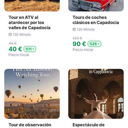
Tour en ATV al
Tours de coches
atardecer por los
clásicos en Capadocia
valles de Capadocia
120 Minuto
120 Minuto
120 €
90 €
45 €
%25
40 €
%11
Precio inicial
Precio inicial
Tour de observación
Espectáculo de