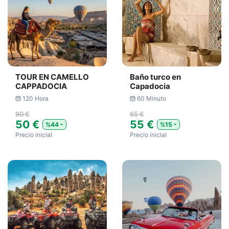
TOUR EN CAMELLO
Baño turco en
CAPPADOCIA
Capadocia
120 Hora
60 Minuto
90 €
65 €
50 €
55 €
%44
%15
Precio inicial
Precio inicial