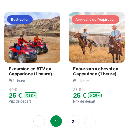
Best-seller
Approche de l'expiration
Excursion en ATV en
Excursion à cheval en
Cappadoce (1 heure)
Cappadoce (1 heure)
1 Heure
1 Heure
40 €
35 €
25 €
25 €
%38
%29
Prix ​​de départ
Prix ​​de départ
‹
1
2
›