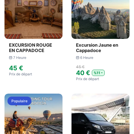
EXCURSION ROUGE
Excursion Jaune en
EN CAPPADOCE
Cappadoce
7 Heure
6 Heure
45 €
45 €
40 €
%11
Prix ​​de départ
Prix ​​de départ
Populaire