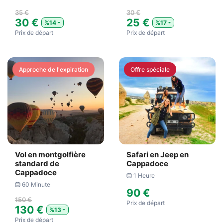
35 €
30 €
30 €
25 €
%14
%17
Prix ​​de départ
Prix ​​de départ
Approche de l'expiration
Offre spéciale
Vol en montgolfière
Safari en Jeep en
standard de
Cappadoce
Cappadoce
1 Heure
60 Minute
90 €
150 €
Prix ​​de départ
130 €
%13
Prix ​​de départ