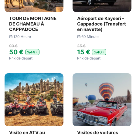
TOUR DE MONTAGNE
Aéroport de Kayseri -
DE CHAMEAU À
Cappadoce (Transfert
CAPPADOCE
en navette)
120 Heure
60 Minute
90 €
25 €
50 €
15 €
%44
%40
Prix ​​de départ
Prix ​​de départ
Visite en ATV au
Visites de voitures