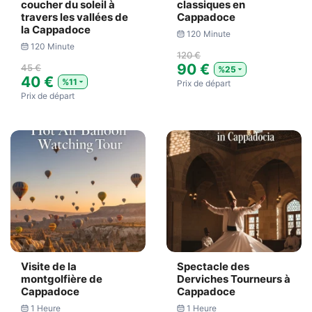
coucher du soleil à
classiques en
travers les vallées de
Cappadoce
la Cappadoce
120 Minute
120 Minute
120 €
90 €
45 €
%25
40 €
%11
Prix ​​de départ
Prix ​​de départ
Visite de la
Spectacle des
montgolfière de
Derviches Tourneurs à
Cappadoce
Cappadoce
1 Heure
1 Heure