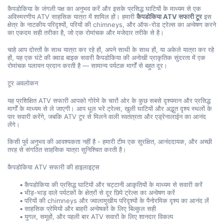
कैपडोकिया के जंगली पक्ष का अनुभव करें और इसके प्रसिद्ध घाटियों के माध्यम से एक 
अविस्मरणीय ATV साहसिक यात्रा में शामिल हों। हमारी 
कैपडोकिया ATV सफारी टूर
 इस 
क्षेत्र के नाटकीय परिदृश्यों, परियों की chimneys, और ऑफ-रोड ट्रेल्स का अन्वेषण करने 
का एकदम सही तरीका है, जो एक रोमांचक और मजेदार तरीके से है।
चाहे आप दोस्तों के साथ यात्रा कर रहे हों, अपने साथी के साथ हों, या अकेले यात्रा कर रहे 
हों, यह एक घंटे की क्वाड बाइक सवारी कैपडोकिया की अनोखी प्राकृतिक सुंदरता में एक 
रोमांचक पलायन प्रदान करती है — सामान्य पर्यटक मार्गों से बहुत दूर।
टूर अवलोकन
यह प्रशिक्षित ATV सफारी आपको गोरेमे के चारों ओर के कुछ सबसे दृश्यमान और प्रसिद्ध 
मार्गों के माध्यम से ले जाएगी। आप धूल भरे ट्रेल्स, खुली घाटियों और अद्भुत दृश्य स्थलों के 
पार सवारी करेंगे, जबकि ATV टूर से मिलने वाली स्वतंत्रता और एड्रेनालाईन का आनंद 
लेंगे।
किसी पूर्व अनुभव की आवश्यकता नहीं है - हमारी टीम एक सुरक्षित, आनंददायक, और अच्छी 
तरह से संगठित साहसिक यात्रा सुनिश्चित करती है।
कैपडोकिया ATV सफारी की हाइलाइट्स
कैपडोकिया की प्रसिद्ध घाटियों और चट्टानी आकृतियों के माध्यम से सवारी करें
भीड़-भाड़ वाले पर्यटकों के क्षेत्रों से दूर छिपे ट्रेल्स का अन्वेषण करें
परियों की chimneys और ज्वालामुखीय परिदृश्यों के पैनोरमिक दृश्य का आनंद लें
साहसिक प्रेमियों और बाहरी अन्वेषकों के लिए बिल्कुल सही
युगल, समूहों, और पहली बार ATV सवारों के लिए शानदार विकल्प