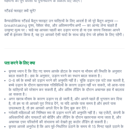
मेहमानों को पूर्ण वापसी या पुनर्निर्धारण के विकल्प दिए जाएंगे।
स्टैंडर्ड फ्लाइट क्यों चुनें?
कैप्पाडोकिया स्टैंडर्ड बैलून फ्लाइट उन यात्रियों के लिए आदर्श है जो पूरे बैलून अनुभव — 
breathtaking दृश्य, पेशेवर सेवा, और अविस्मरणीय क्षणों — का आनंद लेना चाहते हैं 
उत्कृष्ट मूल्य पर। चाहे यह आपका पहली बार उड़ान भरना हो या एक सपना जिसका आपने 
वर्षों से इंतजार किया है, यह टूर आपको ऐसी यादों के साथ छोड़ देगा जो हमेशा के लिए रहेंगी।
पता करने के लिए क्या
कृपया ध्यान दें कि दिए गए समय आपके होटल के स्थान या मौसम की स्थिति के अनुसार
बदल सकते हैं। हवा के अनुसार, उड़ान भरने का स्थान बदल सकता है।
0-6 वर्ष के बच्चों को उड़ान भरने की अनुमति नहीं है। चूंकि उड़ान एक घंटे तक चलती है,
बच्चे उड़ान के दौरान खतरनाक गतिविधियों के कारण उड़ान नहीं भर सकते, जो आस-पास
के यात्रियों को परेशान कर सकती हैं, और अंतिम लैंडिंग के दौरान अचानक हवा में बदलाव
आ सकता है।
अगर खराब मौसम के कारण उड़ान रद्द हो जाती है, और आपने पहले ही भुगतान कर दिया
है, तो हम या तो आपको पूरा रिफंड देंगे, या यदि आपके पास समय है और हमारे पास
उपलब्धता है, तो हम आपको अगले दिन के लिए बुक कर देंगे।
गर्भवती महिलाओं को निश्चित रूप से उड़ान भरने की अनुमति नहीं है। यह एजेंटों, कंपनी के
अधिकारियों और पायलटों को बोर्डिंग और लैंडिंग के दौरान खतरनाक माना जाता है, और
अचानक एयर परिवर्तनों की संभावना को देखते हुए कठोर लैंडिंग हो सकती है।
कृपया आपसे अनुरोध है कि आप पूर्व-निर्धारित उठाने के समय से 15 मिनट पहले उठाने के