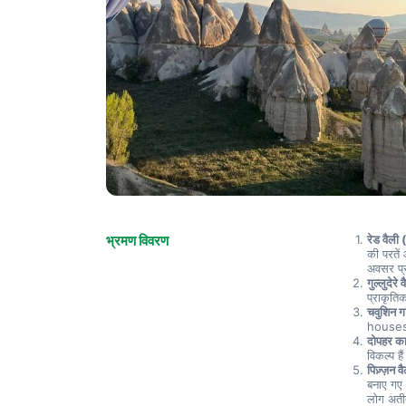
भ्रमण विवरण
रेड वैली 
की परतें
अवसर प्
गुल्लुदेरे 
प्राकृति
चवुशिन गा
houses क
दोपहर क
विकल्प है
पिज़्ज़न व
बनाए गए 
लोग अतीत