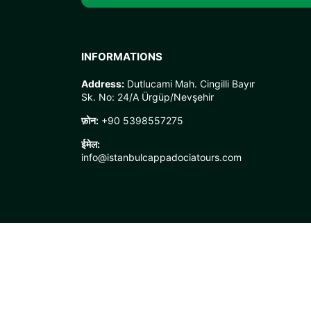
INFORMATIONS
Address:
Dutlucami Mah. Cingilli Bayır
Sk. No: 24/A Ürgüp/Nevşehir
फ़ोन:
+90 5398557275
ईमेल:
info@istanbulcappadociatours.com