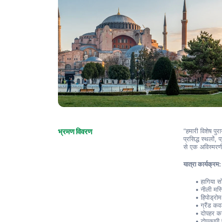
भ्रमण विवरण
“हमारी विशेष पु
प्रसिद्ध स्थलों,
से एक अविस्मरणी
यात्रा कार्यक्रम:
हागिया स
नीली मस्
हिपोड्रोम
ग्रैंड कवर
दोपहर क
टोपकापी 