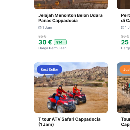
Jelajah Menonton Belon Udara
Pert
Panas Cappadocia
di 
1 Jam
1 
35 €
30 €
30 €
25
%14
Harga Permulaan
Harg
Best Seller
Jua
T tour ATV Safari Cappadocia
Tou
(1 Jam)
Cap