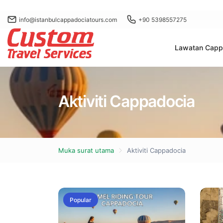
info@istanbulcappadociatours.com
+90 5398557275
Lawatan Capp
Aktiviti Cappadocia
Muka surat utama
Aktiviti Cappadocia
Popular