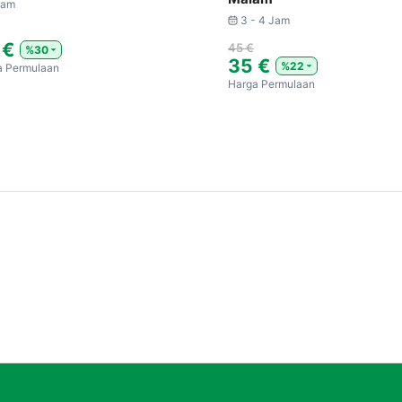
Jam
3 - 4 Jam
 €
45 €
%30
35 €
%22
a Permulaan
Harga Permulaan