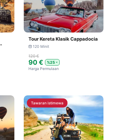
Tour Kereta Klasik Cappadocia
-
120 Minit
120 €
90 €
%25
Harga Permulaan
Tawaran istimewa