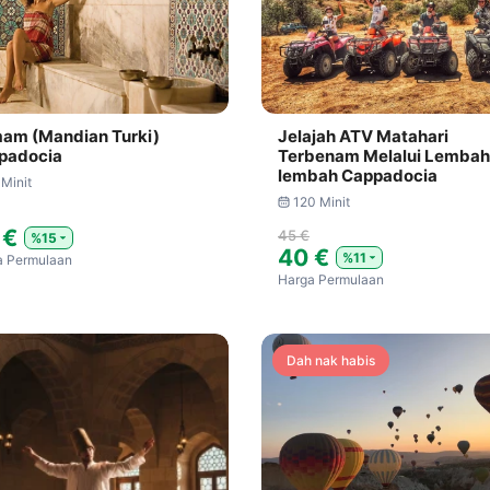
am (Mandian Turki)
Jelajah ATV Matahari
padocia
Terbenam Melalui Lembah
lembah Cappadocia
 Minit
120 Minit
 €
45 €
%15
40 €
%11
a Permulaan
Harga Permulaan
Dah nak habis