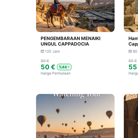
PENGEMBARAAN MENAIKI
Ham
UNGUL CAPPADOCIA
Cap
120 Jam
60
90 €
65 €
50 €
55
%44
Harga Permulaan
Harg