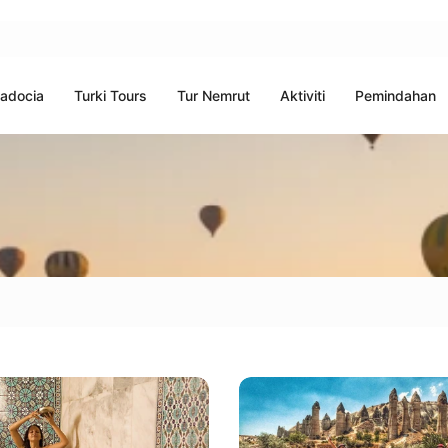
adocia
Turki Tours
Tur Nemrut
Aktiviti
Pemindahan