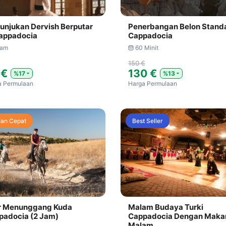
unjukan Dervish Berputar
Penerbangan Belon Stand
Cappadocia
Cappadocia
Jam
60 Minit
150 €
 €
130 €
%17
%13
a Permulaan
Harga Permulaan
lan Cepat
Best Seller
r Menunggang Kuda
Malam Budaya Turki
padocia (2 Jam)
Cappadocia Dengan Maka
Malam