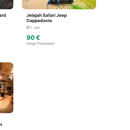
ard
Jelajah Safari Jeep
Cappadocia
1 Jam
90 €
Harga Permulaan
n