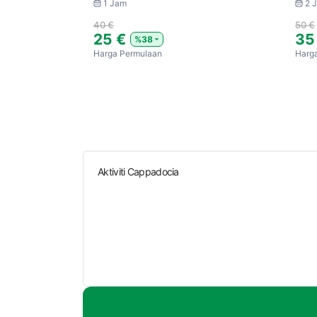
1 Jam
2 
40 €
50 €
25 €
35
%38
Harga Permulaan
Harg
Aktiviti Cappadocia