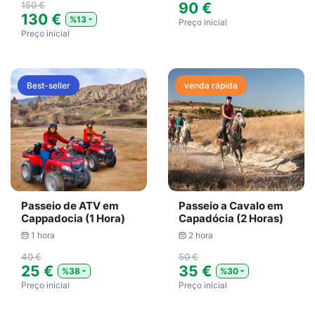
150 €
90 €
130 €
%13
Preço inicial
Preço inicial
Best-seller
venda rápida
Passeio de ATV em
Passeio a Cavalo em
Cappadocia (1 Hora)
Capadócia (2 Horas)
1 hora
2 hora
40 €
50 €
25 €
35 €
%38
%30
Preço inicial
Preço inicial