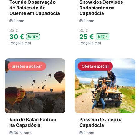
Tour de Observação
Show dos Dervixes
de Balões de Ar
Rodopiantes na
Quente em Capadócia
Capadócia
1 hora
1 hora
35 €
30 €
30 €
25 €
%14
%17
Preço inicial
Preço inicial
prestes a acabar
Oferta especial
Vôo de Balão Padrão
Passeio de Jeep na
na Capadócia
Capadócia
60 Minuto
1 hora