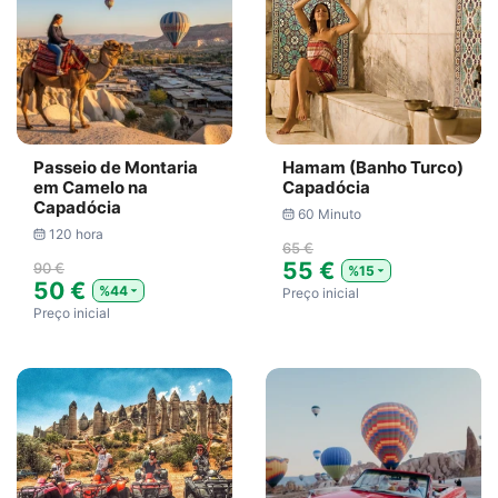
Passeio de Montaria
Hamam (Banho Turco)
em Camelo na
Capadócia
Capadócia
60 Minuto
120 hora
65 €
55 €
90 €
%15
50 €
%44
Preço inicial
Preço inicial