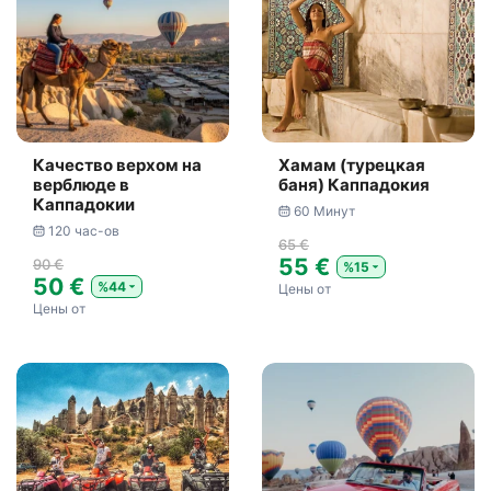
Качество верхом на
Хамам (турецкая
верблюде в
баня) Каппадокия
Каппадокии
60 Минут
120 час-ов
65 €
55 €
90 €
%15
50 €
%44
Цены от
Цены от