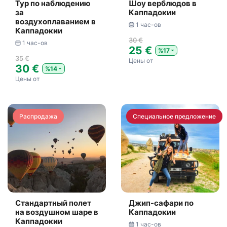
Тур по наблюдению
Шоу верблюдов в
за
Каппадокии
воздухоплаванием в
1 час-ов
Каппадокии
30 €
1 час-ов
25 €
%17
35 €
Цены от
30 €
%14
Цены от
Распродажа
Специальное предложение
Стандартный полет
Джип-сафари по
на воздушном шаре в
Каппадокии
Каппадокии
1 час-ов