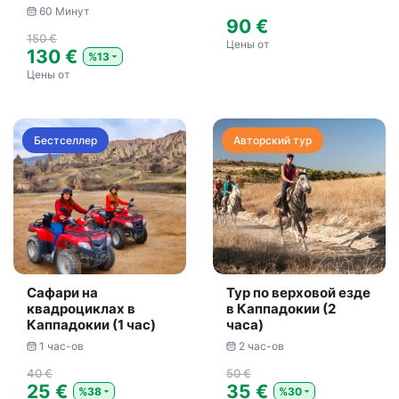
60 Минут
90 €
150 €
Цены от
130 €
%13
Цены от
Бестселлер
Авторский тур
Сафари на
Тур по верховой езде
квадроциклах в
в Каппадокии (2
Каппадокии (1 час)
часа)
1 час-ов
2 час-ов
40 €
50 €
25 €
35 €
%38
%30