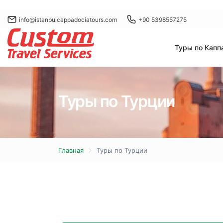
info@istanbulcappadociatours.com
+90 5398557275
Туры по Капп
Туры по Турции
Главная
Туры по Турции