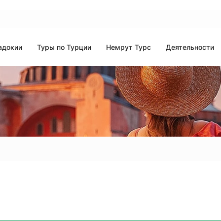
адокии
Туры по Турции
Немрут Турс
Деятельности